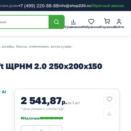
+7
(499)
220-88-88
бочим дням
info@shop220.ru
Обратный звонок
Корзина
Сравнение
Избранное
Войти
, шкафы, боксы, клеммники, аксессуары
/
ft ЩРНМ 2.0 250х200х150
 AI
2 541,87
р.
за 1 шт
* цена указана с учетом НДС.
Наличие