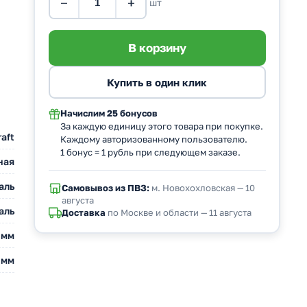
−
+
шт
Начислим
25 бонусов
За каждую единицу этого товара при покупке.
aft
Каждому авторизованному пользователю.
1 бонус = 1 рубль при следующем заказе.
ная
аль
Самовывоз из ПВЗ:
м. Новохохловская — 10
августа
аль
Доставка
по Москве и области — 11 августа
 мм
 мм