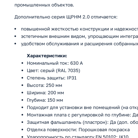
промышленных объектов.
Дополнительно серия ЩРНМ 2.0 отличается:
повышенной жесткостью конструкции и надежнос
эстетичным внешним видом, упрощающим интеграц
удобством обслуживания и расширения собранных
Характеристики:
Номинальный ток: 630 А
Цвет: серый (RAL 7035)
Степень защиты: IP31
Высота: 250 мм
Ширина: 200 мм
Глубина: 150 мм
Подходит для установки вне помещений (на отк
Монтажная плата с регулировкой по глубине: Д
Защитная фальшпанель (пластрон): Да (доп. об
Отделка поверхности: Порошковая покраска
Ударопрочность по стандарту EN 50102: IK10