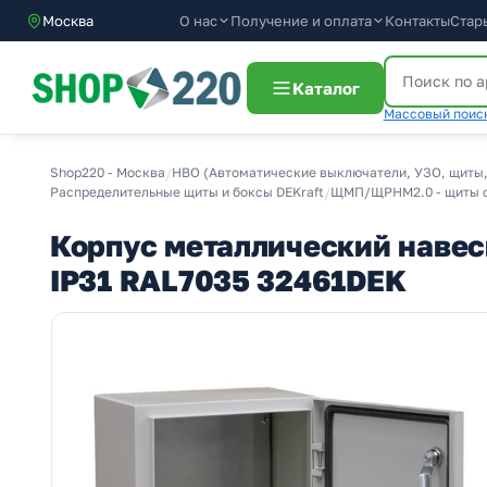
О нас
Получение и оплата
Москва
Контакты
Стар
Каталог
Массовый поиск
Shop220 - Москва
/
НВО (Автоматические выключатели, УЗО, щиты,
Распределительные щиты и боксы DEKraft
/
ЩМП/ЩРНМ2.0 - щиты с 
Корпус металлический навес
IP31 RAL7035 32461DEK