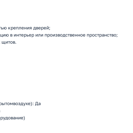
тью крепления дверей;
ию в интерьер или производственное пространство;
 щитов.
рытомвоздухе): Да
а
орудование)