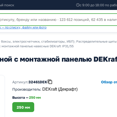
ый поиск
с 9:00 до 18:00 по ра
 — по списку, файлу или фото
 боксы, электросчетчики, стабилизаторы, ИБП)
/
Распределительные щиты
монтажной панелью навесные DEKraft IP31/55
ной с монтажной панелью DEKra
Артикул:
32461DEK
Обзор от
Производитель
:
DEKraft (Декрафт)
Высота —
250 мм
250 мм