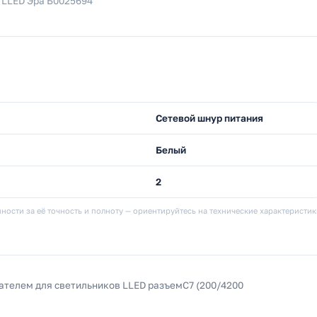
в LLED Эра Б0025694
Сетевой шнур питания
Белый
2
ности за её точность и полноту — ориентируйтесь на технические характеристи
ателем для светильников LLED разъемC7 (200/4200