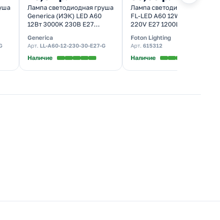
уша
Лампа светодиодная груша
Лампа светодиодная Foton
Generica (ИЭК) LED A60
FL-LED A60 12W 2700K
12Вт 3000K 230В E27
220V E27 1200Lm теплый
тепло-белый свет
свет
Generica
Foton Lighting
G
Арт.
LL-A60-12-230-30-E27-G
Арт.
615312
Наличие
Наличие