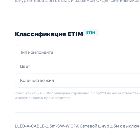
Шнур сетевой 1.5м с выкл. и разъемом C7 для светильнико
Классификация ETIM
ETIM
Тип компонента
Цвет
Количество жил
Классификация ETIM приведена справочно. Shop220 не несёт ответствен
и документацию производителя.
LLED-A-CABLE-1.5m-SW-W ЭРА Сетевой шнур 1,5м с выключ