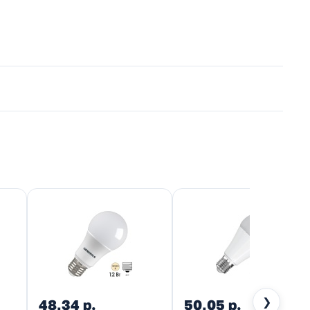
❯
48,34 р.
50,05 р.