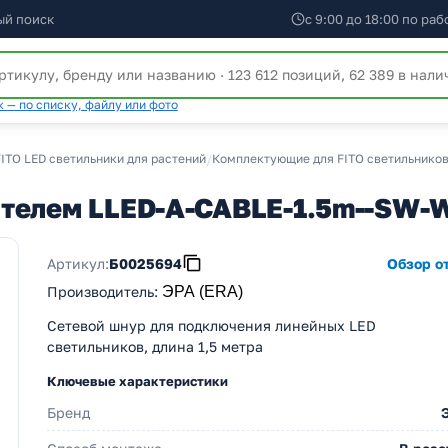
ый поиск
с 9:00 до 18:00 по ра
 — по списку, файлу или фото
ITO LED светильники для растений
/
Комплектующие для FITO светильников
ателем LLED-A-CABLE-1.5m--SW-
Артикул:
Б0025694
Обзор от
Производитель
:
ЭРА (ERA)
Сетевой шнур для подключения линейных LED
светильников, длина 1,5 метра
Ключевые характеристики
Бренд