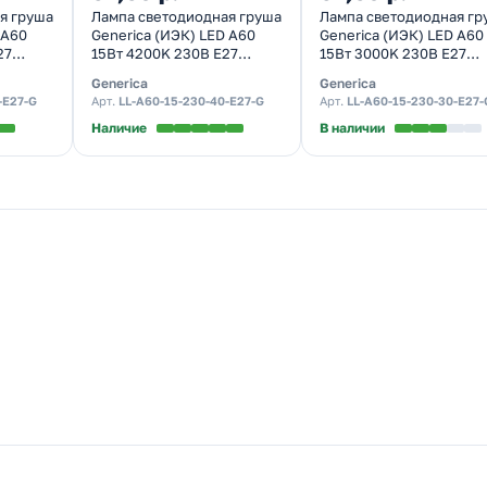
я груша
Лампа светодиодная груша
Лампа светодиодная гр
 A60
Generica (ИЭК) LED A60
Generica (ИЭК) LED A60
27
15Вт 4200K 230В E27
15Вт 3000K 230В E27
холодный свет
тепло-белый свет
Generica
Generica
-E27-G
Арт.
LL-A60-15-230-40-E27-G
Арт.
LL-A60-15-230-30-E27-
Наличие
В наличии