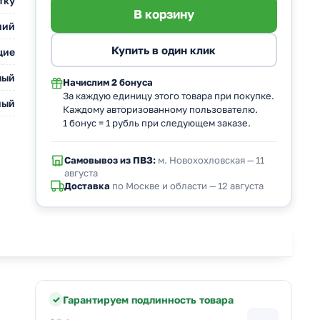
тку
ний
щие
лый
Начислим
2 бонуса
За каждую единицу этого товара при покупке.
ный
Каждому авторизованному пользователю.
1 бонус = 1 рубль при следующем заказе.
Самовывоз из ПВЗ:
м. Новохохловская — 11
августа
Доставка
по Москве и области — 12 августа
Гарантируем подлинность товара