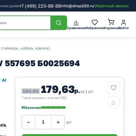
+7
(499)
220-88-88
бочим дням
info@shop220.ru
Обратный звонок
Корзина
Сравнение
Избранное
Войти
 (таймеры, кабель, крепеж)
W 557695 Б0025694
 AI
179,63
р.
199,59
за 1 шт
* цена указана с учетом НДС.
Наличие
−
+
шт
ЭРА