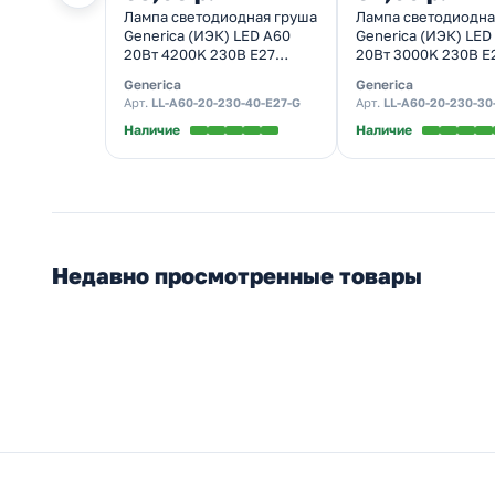
Лампа светодиодная груша
Лампа светодиодна
Generica (ИЭК) LED A60
Generica (ИЭК) LED
20Вт 4200K 230В E27
20Вт 3000K 230В E
холодный свет
тепло-белый свет
Generica
Generica
Арт.
LL-A60-20-230-40-E27-G
Арт.
LL-A60-20-230-30
Наличие
Наличие
Недавно просмотренные товары