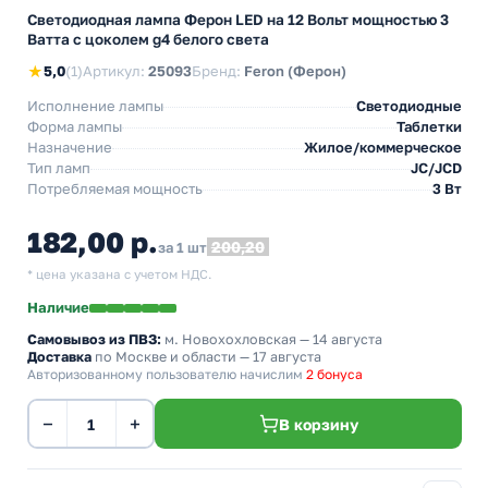
Светодиодная лампа Ферон LED на 12 Вольт мощностью 3
Ватта с цоколем g4 белого света
★
5,0
(1)
Артикул:
25093
Бренд:
Feron (Ферон)
Исполнение лампы
Светодиодные
Форма лампы
Таблетки
Назначение
Жилое/коммерческое
Тип ламп
JC/JCD
Потребляемая мощность
3 Вт
182,00 р.
200,20
за 1 шт
* цена указана с учетом НДС.
Наличие
Самовывоз из ПВЗ:
м. Новохохловская
— 14 августа
Доставка
по Москве и области — 17 августа
Авторизованному пользователю начислим
2 бонуса
−
+
В корзину