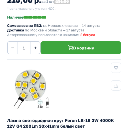
210,00 р.
231,00
за 1 шт
* цена указана с учетом НДС.
Наличие
Самовывоз из ПВЗ:
м. Новохохловская
— 14 августа
Доставка
по Москве и области — 17 августа
Авторизованному пользователю начислим
2 бонуса
−
+
В корзину
Лампа светодиодная круг Feron LB-16 3W 4000K
12V G4 200Lm 30x41mm белый свет