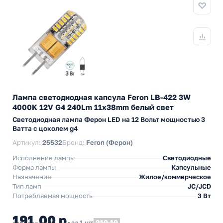
Лампа светодиодная капсула Feron LB-422 3W
4000K 12V G4 240Lm 11x38mm белый свет
Светодиодная лампа Ферон LED на 12 Вольт мощностью 3
Ватта с цоколем g4
Артикул:
25532
Бренд:
Feron (Ферон)
Исполнение лампы
Светодиодные
Форма лампы
Капсульные
Назначение
Жилое/коммерческое
Тип ламп
JC/JCD
Потребляемая мощность
3 Вт
191,00 р.
210,10
за 1 шт