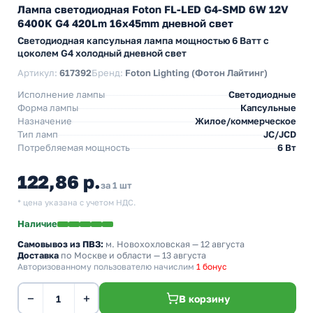
Лампа светодиодная Foton FL-LED G4-SMD 6W 12V
6400K G4 420Lm 16x45mm дневной свет
Светодиодная капсульная лампа мощностью 6 Ватт с
цоколем G4 холодный дневной свет
Артикул:
617392
Бренд:
Foton Lighting (Фотон Лайтинг)
Исполнение лампы
Светодиодные
Форма лампы
Капсульные
Назначение
Жилое/коммерческое
Тип ламп
JC/JCD
Потребляемая мощность
6 Вт
122,86 р.
за 1 шт
* цена указана с учетом НДС.
Наличие
Самовывоз из ПВЗ:
м. Новохохловская
— 12 августа
Доставка
по Москве и области — 13 августа
Авторизованному пользователю начислим
1 бонус
−
+
В корзину