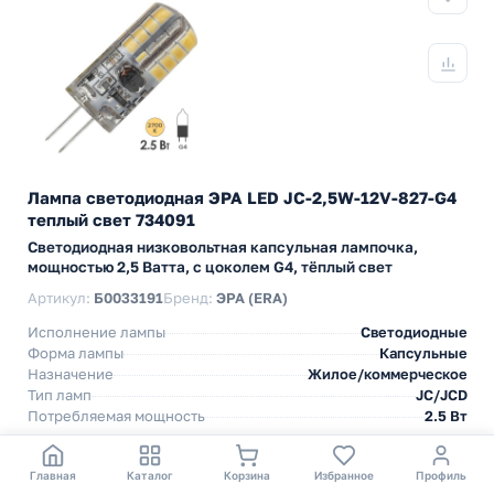
Лампа светодиодная ЭРА LED JC-2,5W-12V-827-G4
теплый свет 734091
Светодиодная низковольтная капсульная лампочка,
мощностью 2,5 Ватта, с цоколем G4, тёплый свет
Артикул:
Б0033191
Бренд:
ЭРА (ERA)
Исполнение лампы
Светодиодные
Форма лампы
Капсульные
Назначение
Жилое/коммерческое
Тип ламп
JC/JCD
Потребляемая мощность
2.5 Вт
114,80 р.
127,55
за 1 шт
Главная
Каталог
Корзина
Избранное
Профиль