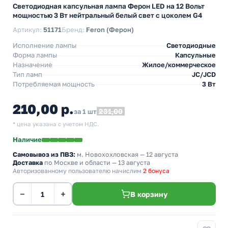
Светодиодная капсульная лампа Ферон LED на 12 Вольт
мощностью 3 Вт нейтральный белый свет с цоколем G4
Артикул:
51171
Бренд:
Feron (Ферон)
Исполнение лампы
Светодиодные
Форма лампы
Капсульные
Назначение
Жилое/коммерческое
Тип ламп
JC/JCD
Потребляемая мощность
3 Вт
210,00 р.
231,00
за 1 шт
* цена указана с учетом НДС.
Наличие
Самовывоз из ПВЗ:
м. Новохохловская
— 12 августа
Доставка
по Москве и области — 13 августа
Авторизованному пользователю начислим
2 бонуса
−
+
В корзину