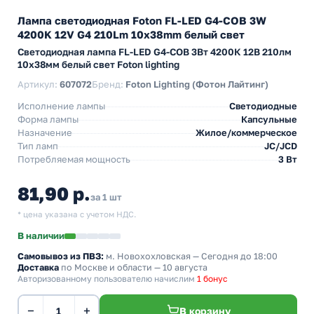
Лампа светодиодная Foton FL-LED G4-COB 3W
4200K 12V G4 210Lm 10х38mm белый свет
Светодиодная лампа FL-LED G4-COB 3Вт 4200К 12В 210лм
10x38мм белый свет Foton lighting
Артикул:
607072
Бренд:
Foton Lighting (Фотон Лайтинг)
Исполнение лампы
Светодиодные
Форма лампы
Капсульные
Назначение
Жилое/коммерческое
Тип ламп
JC/JCD
Потребляемая мощность
3 Вт
81,90 р.
за 1 шт
* цена указана с учетом НДС.
В наличии
Самовывоз из ПВЗ:
м. Новохохловская
— Сегодня до 18:00
Доставка
по Москве и области — 10 августа
Авторизованному пользователю начислим
1 бонус
−
+
В корзину