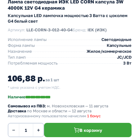
Лампа светодиодная ИЭК LED CORN капсула 3W
4000K 12V G4 керамика
Капсульная LED лампочка мощностью 3 Ватта с цоколем
G4 белый свет
Артикул:
LLE-CORN-3-012-40-G4
Бренд:
IEK (ИЭК)
Исполнение лампы
Светодиодные
Форма лампы
Капсульные
Назначение
Жилое/коммерческое
Тип ламп
JC/JCD
Потребляемая мощность
3 Вт
106,88 р.
за 1 шт
* цена указана с учетом НДС.
Наличие
Самовывоз из ПВЗ:
м. Новохохловская
— 11 августа
Доставка
по Москве и области — 12 августа
Авторизованному пользователю начислим
1 бонус
−
+
В корзину