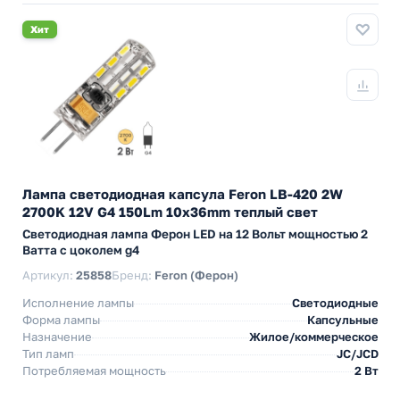
Хит
Лампа светодиодная капсула Feron LB-420 2W
2700K 12V G4 150Lm 10x36mm теплый свет
Светодиодная лампа Ферон LED на 12 Вольт мощностью 2
Ватта с цоколем g4
Артикул:
25858
Бренд:
Feron (Ферон)
Исполнение лампы
Светодиодные
Форма лампы
Капсульные
Назначение
Жилое/коммерческое
Тип ламп
JC/JCD
Потребляемая мощность
2 Вт