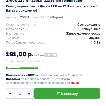
2700K 12V G4 230Lm 11x38mm теплый свет
Светодиодная лампа Ферон LED на 12 Вольт мощностью 3
Ватта с цоколем g4
Артикул:
25531
Бренд:
Feron (Ферон)
Исполнение лампы
Светодиодные
Форма лампы
Капсульные
Назначение
Жилое/коммерческое
Тип ламп
JC/JCD
Потребляемая мощность
3 Вт
191,00 р.
210,10
за 1 шт
* цена указана с учетом НДС.
Наличие
Самовывоз из ПВЗ:
м. Новохохловская
— 11 августа
Доставка
по Москве и области — 12 августа
Авторизованному пользователю начислим
2 бонуса
−
+
В корзину