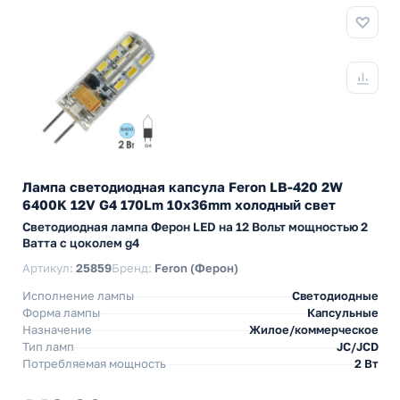
Лампа светодиодная капсула Feron LB-420 2W
6400K 12V G4 170Lm 10x36mm холодный свет
Светодиодная лампа Ферон LED на 12 Вольт мощностью 2
Ватта с цоколем g4
Артикул:
25859
Бренд:
Feron (Ферон)
Исполнение лампы
Светодиодные
Форма лампы
Капсульные
Назначение
Жилое/коммерческое
Тип ламп
JC/JCD
Потребляемая мощность
2 Вт