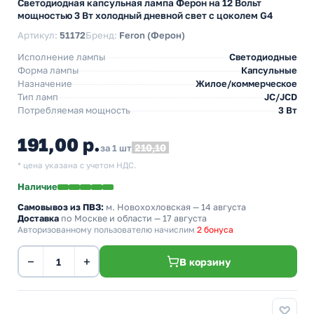
Светодиодная капсульная лампа Ферон на 12 Вольт
мощностью 3 Вт холодный дневной свет с цоколем G4
Артикул:
51172
Бренд:
Feron (Ферон)
Исполнение лампы
Светодиодные
Форма лампы
Капсульные
Назначение
Жилое/коммерческое
Тип ламп
JC/JCD
Потребляемая мощность
3 Вт
191,00 р.
210,10
за 1 шт
* цена указана с учетом НДС.
Наличие
Самовывоз из ПВЗ:
м. Новохохловская
— 14 августа
Доставка
по Москве и области — 17 августа
Авторизованному пользователю начислим
2 бонуса
−
+
В корзину