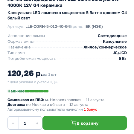
4000K 12V G4 керамика
Капсульная LED лампочка мощностью 5 Ватт с цоколем G4
белый свет
Артикул:
LLE-CORN-5-012-40-G4
Бренд:
IEK (ИЭК)
Исполнение лампы
Светодиодные
Форма лампы
Капсульные
Назначение
Жилое/коммерческое
Тип ламп
JC/JCD
Потребляемая мощность
5 Вт
120,26 р.
за 1 шт
* цена указана с учетом НДС.
Наличие
Самовывоз из ПВЗ:
м. Новохохловская
— 11 августа
Доставка
по Москве и области — 12 августа
Авторизованному пользователю начислим
1 бонус
−
+
В корзину