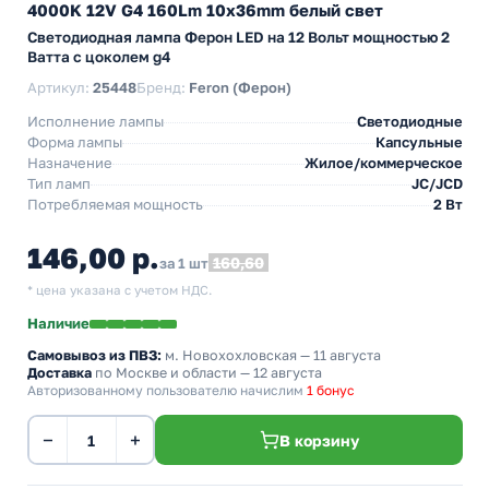
4000K 12V G4 160Lm 10x36mm белый свет
Светодиодная лампа Ферон LED на 12 Вольт мощностью 2
Ватта с цоколем g4
Артикул:
25448
Бренд:
Feron (Ферон)
Исполнение лампы
Светодиодные
Форма лампы
Капсульные
Назначение
Жилое/коммерческое
Тип ламп
JC/JCD
Потребляемая мощность
2 Вт
146,00 р.
160,60
за 1 шт
* цена указана с учетом НДС.
Наличие
Самовывоз из ПВЗ:
м. Новохохловская
— 11 августа
Доставка
по Москве и области — 12 августа
Авторизованному пользователю начислим
1 бонус
−
+
В корзину