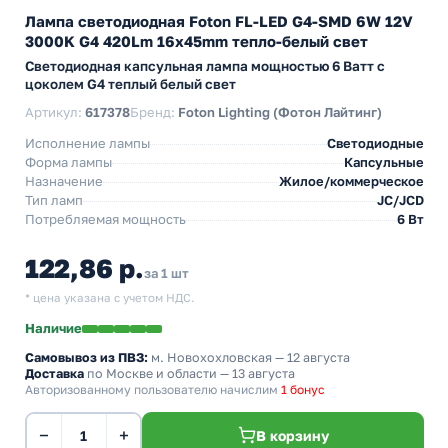
Лампа светодиодная Foton FL-LED G4-SMD 6W 12V
3000K G4 420Lm 16x45mm тепло-белый свет
Светодиодная капсульная лампа мощностью 6 Ватт с
цоколем G4 теплый белый свет
Артикул:
617378
Бренд:
Foton Lighting (Фотон Лайтинг)
Исполнение лампы
Светодиодные
Форма лампы
Капсульные
Назначение
Жилое/коммерческое
Тип ламп
JC/JCD
Потребляемая мощность
6 Вт
122,86 р.
за 1 шт
* цена указана с учетом НДС.
Наличие
Самовывоз из ПВЗ:
м. Новохохловская
— 12 августа
Доставка
по Москве и области — 13 августа
Авторизованному пользователю начислим
1 бонус
−
+
В корзину