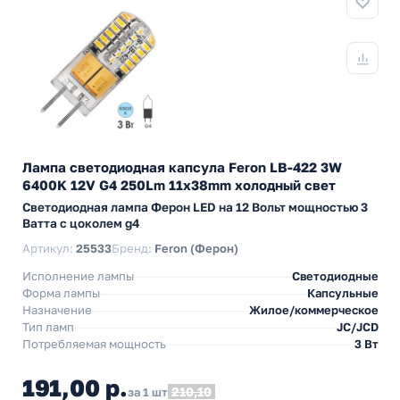
Лампа светодиодная капсула Feron LB-422 3W
6400K 12V G4 250Lm 11x38mm холодный свет
Светодиодная лампа Ферон LED на 12 Вольт мощностью 3
Ватта с цоколем g4
Артикул:
25533
Бренд:
Feron (Ферон)
Исполнение лампы
Светодиодные
Форма лампы
Капсульные
Назначение
Жилое/коммерческое
Тип ламп
JC/JCD
Потребляемая мощность
3 Вт
191,00 р.
210,10
за 1 шт