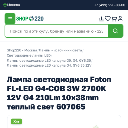
Москва
+7
(499)
220-88-88
Shop220 - Москва
/
Лампы - источники света
/
Светодиодные лампы LED
/
Лампы светодиодные LED капсула G9, G4, GY6.35
/
Лампы светодиодные LED капсула G4, GY6.35 12V
Лампа светодиодная Foton
FL-LED G4-COB 3W 2700K
12V G4 210Lm 10х38mm
теплый свет 607065
Хит