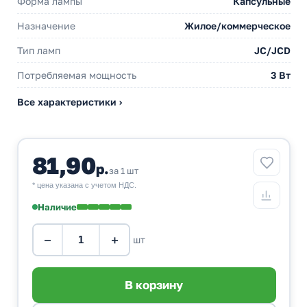
Форма лампы
Капсульные
Назначение
Жилое/коммерческое
Тип ламп
JC/JCD
Потребляемая мощность
3 Вт
Все характеристики ›
81,90
р.
за 1 шт
* цена указана с учетом НДС.
Наличие
−
+
шт