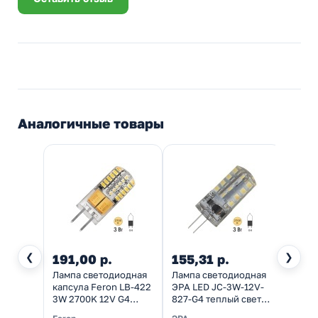
Аналогичные товары
❮
❯
191,00 р.
155,31 р.
210,
Лампа светодиодная
Лампа светодиодная
Лампа
капсула Feron LB-422
ЭРА LED JC-3W-12V-
Feron
3W 2700K 12V G4
827-G4 теплый свет
2700K
230Lm 11x38mm
734152
свет