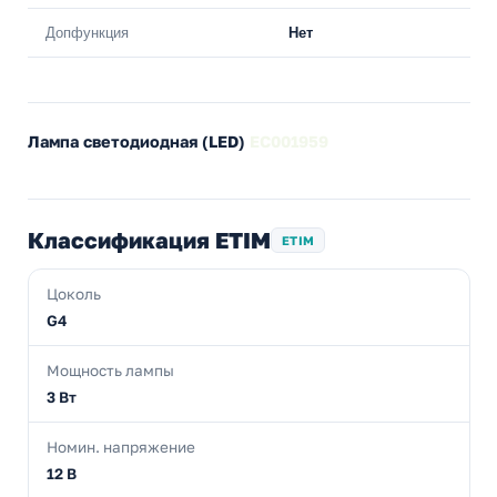
Допфункция
Нет
Лампа светодиодная (LED)
EC001959
Классификация ETIM
ETIM
Цоколь
G4
Мощность лампы
3 Вт
Номин. напряжение
12 В