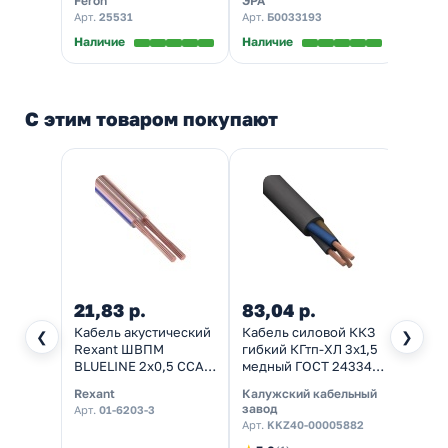
Feron
ЭРА
Feron
теплый свет
Арт.
25531
Арт.
Б0033193
Арт.
51
Наличие
Наличие
Налич
С этим товаром покупают
21,83 р.
83,04 р.
58,0
Кабель акустический
Кабель силовой ККЗ
Конне
❮
❯
Rexant ШВПМ
гибкий КГтп-ХЛ 3х1,5
LD101
BLUELINE 2х0,5 CCA
медный ГОСТ 24334-
свето
прозрачный
80
5050
Rexant
Калужский кабельный
Feron
завод
Арт.
01-6203-3
Арт.
2
Арт.
KKZ40-00005882