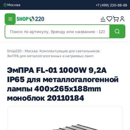
Москва
+7
(499)
220-88-88
Shop220 - Москва
/
Комплектующие для светильников
/
ЭмПРА для металлогалогенных и натриевых ламп
ЭмПРА FL-01 1000W 9,2A
IP65 для металлогалогенной
лампы 400x265x188mm
моноблок 20110184