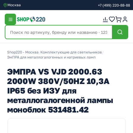
Москва
+7
(499)
220-88-88
Shop220 - Москва
/
Комплектующие для светильников
/
ЭмПРА для металлогалогенных и натриевых ламп
ЭМПРА VS VJD 2000.63
2000W 380V/50HZ 10,3A
IP65 без ИЗУ для
металлогалогенной лампы
моноблок 531481.42