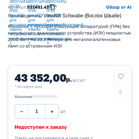
Артикул:
531481.42
Обзор от AI
Производитель
:
Vossloh Schwabe (Вослох Швабе)
Моноблок с пускорегулирующей аппаратурой (ПРА) без
импульсного зажигающего устройства (ИЗУ) мощностью
2000 Ватт на 10,3 Ампера для металлогалогенновых
ламп со встроенным ИЗУ
43 352,00
р.
за 1 шт
* последняя цена.
Наличие
−
+
шт
Недоступен к заказу
Товар не поставляется и/или снят с