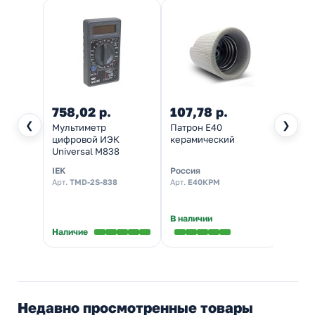
758,02 р.
107,78 р.
194,
❮
❯
Мультиметр
Патрон Е40
Отвер
цифровой ИЭК
керамический
ИЭК 
Universal M838
IEK
Россия
IEK
Арт.
TMD-2S-838
Арт.
Е40КРМ
Арт.
T
★
5,0
В наличии
В нал
Наличие
Недавно просмотренные товары