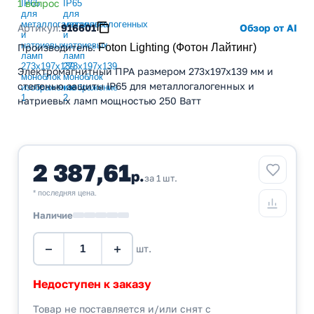
1 вопрос
Артикул:
916601
Обзор от AI
Производитель
:
Foton Lighting (Фотон Лайтинг)
Электромагнитный ПРА размером 273x197x139 мм и
степенью защиты IP65 для металлогалогенных и
натриевых ламп мощностью 250 Ватт
2 387,61
р.
за 1 шт.
* последняя цена.
Наличие
−
+
шт.
Недоступен к заказу
Товар не поставляется и/или снят с