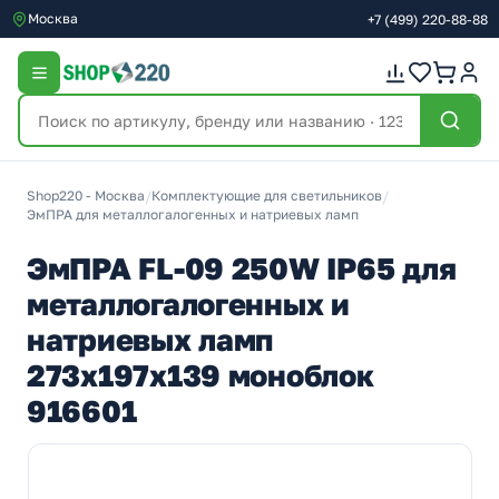
Москва
+7
(499)
220-88-88
Shop220 - Москва
/
Комплектующие для светильников
/
ЭмПРА для металлогалогенных и натриевых ламп
ЭмПРА FL-09 250W IP65 для
металлогалогенных и
натриевых ламп
273x197x139 моноблок
916601