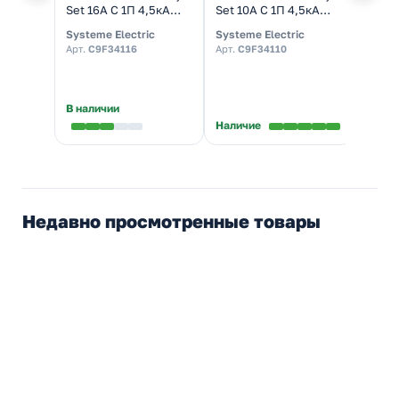
Set 16А С 1П 4,5кА
Set 10А С 1П 4,5кА
элект
(автомат
(автомат
30мА 
Systeme Electric
Systeme Electric
System
электрический)
электрический)
(дифа
Арт.
C9F34116
Арт.
C9F34110
Арт.
C
В наличии
В нал
Наличие
Недавно просмотренные товары