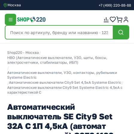
Москва
+7
(499)
220-88-88
Shop220 - Москва
/
НВО (Автоматические выключатели, УЗО, щиты, боксы,
электросчетчики, стабилизаторы, ИБП)
/
Автоматические выключатели, УЗО, контакторы, рубильники
Systeme Electric
/
Автоматические выключатели City9 Set 4,5кА Systeme Electric
/
Автоматические выключатели City9 Set Systeme Electric 4,5кА с
характеристикой C
Автоматический
выключатель SE City9 Set
32А С 1П 4,5кА (автомат