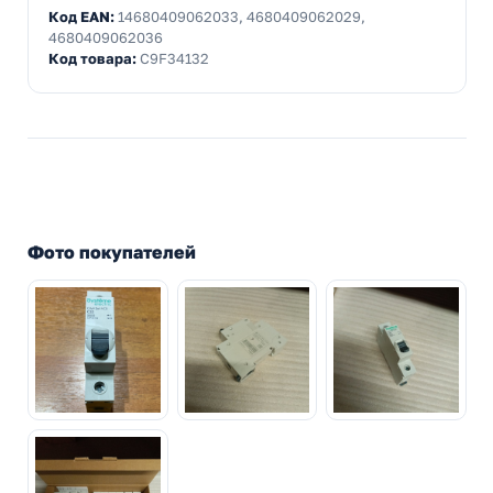
Код EAN:
14680409062033, 4680409062029,
4680409062036
Код товара:
C9F34132
Фото покупателей