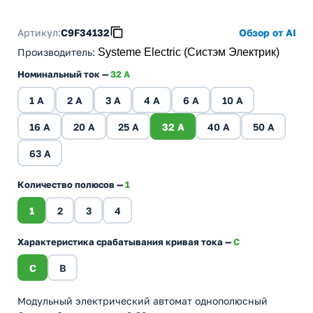
Артикул:
C9F34132
Обзор от AI
Производитель
:
Systeme Electric (Систэм Электрик)
Номинальный ток —
32 A
1 A
2 A
3 A
4 A
6 A
10 A
16 A
20 A
25 A
32 A
40 A
50 A
63 A
Количество полюсов —
1
1
2
3
4
Характеристика срабатывания кривая тока —
C
C
B
Модульный электрический автомат однополюсный