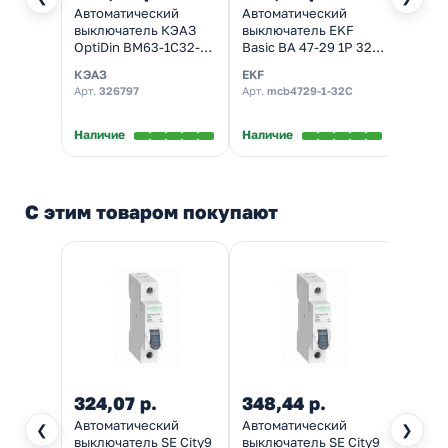
Автоматический
Автоматический
Автом
выключатель КЭАЗ
выключатель EKF
выклю
OptiDin BM63-1C32-
Basic ВА 47-29 1P 32А
RX3 1
4,5-УХЛ3 1P 32A C
(C) 4,5кА (автомат
(авто
КЭАЗ
EKF
Legra
4,5кА (автомат
электрический)
элект
Арт.
326797
Арт.
mcb4729-1-32C
Арт.
4
электрический)
В нал
Наличие
Наличие
С этим товаром покупают
324,07 р.
348,44 р.
3 58
Автоматический
Автоматический
Дифф
❮
❯
выключатель SE City9
выключатель SE City9
автом