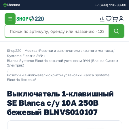
Москва
+7
(499)
220-88-88
Shop220 - Москва
/
Розетки и выключатели скрытого монтажа
/
Systeme Electric ЭУИ
/
Blanca Systeme Electric скрытой установки ЭУИ (Бланка Систэм
Электрик)
/
Розетки и выключатели скрытой установки Blanca Systeme
Electric бежевый
Выключатель 1-клавишный
SE Blanca с/у 10A 250В
бежевый BLNVS010107