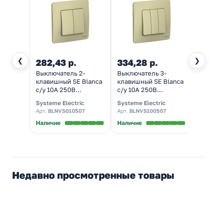
❮
❯
282,43 р.
334,28 р.
287,
Выключатель 2-
Выключатель 3-
Выклю
клавишный SE Blanca
клавишный SE Blanca
клави
с/у 10A 250В
с/у 10A 250В
подсв
бежевый
бежевый
с/у 1
Systeme Electric
Systeme Electric
System
беже
Арт.
BLNVS010507
Арт.
BLNVS100507
Арт.
B
Наличие
Наличие
Налич
Недавно просмотренные товары