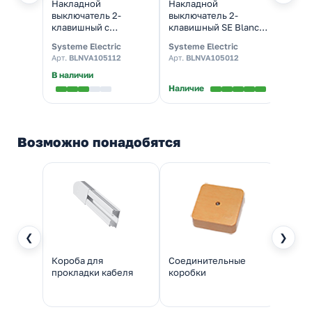
Накладной
Накладной
Накл
выключатель 2-
выключатель 2-
выкл
клавишный с
клавишный SE Blanca
двух
подсветкой SE Blanca
10А 250В молочный
Legra
Systeme Electric
Systeme Electric
Legra
10А 250В молочный
изол.пластина
Арт.
BLNVA105112
Арт.
BLNVA105012
Арт.
7
из.пластина
В наличии
В нал
Наличие
Возможно понадобятся
❮
❯
Короба для
Соединительные
Трубы
прокладки кабеля
коробки
пров