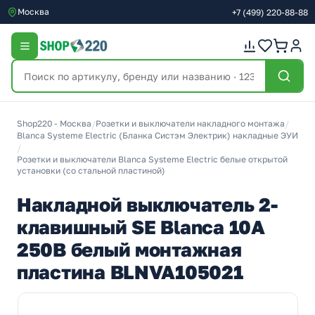
Москва
+7
(499)
220-88-88
Shop220 - Москва
/
Розетки и выключатели накладного монтажа
/
Blanca Systeme Electric (Бланка Систэм Электрик) накладные ЭУИ
/
Розетки и выключатели Blanca Systeme Electric белые открытой
установки (со стальной пластиной)
Накладной выключатель 2-
клавишный SE Blanca 10А
250В белый монтажная
пластина BLNVA105021