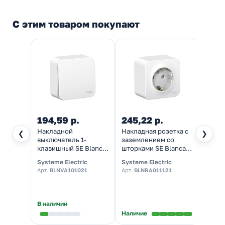
С этим товаром покупают
194,59 р.
245,22 р.
379,
Накладной
Накладная розетка с
Накла
❮
❯
выключатель 1-
заземлением со
ая с 
клавишный SE Blanca
шторками SE Blanca
шторк
10А 250В белый
16А 250В белая
16А 2
Systeme Electric
Systeme Electric
System
монтажная пластина
монтажная пластина
монта
Арт.
BLNVA101021
Арт.
BLNRA011121
Арт.
B
В наличии
Наличие
Налич