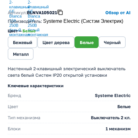
Артикул:
BLNVA105021
Обзор от AI
Производитель
:
Systeme Electric (Систэм Электрик)
Цвет —
Белые
Бежевый
Цвет дерева
Белые
Черный
Металл
Настенный 2-клавишный электрический выключатель
света белый Cистем IP20 открытой установки
Ключевые характеристики
Бренд
Systeme Electric
Цвет
Белые
Тип механизма
Выключатель 2 кл.
Блоки
1 механизм