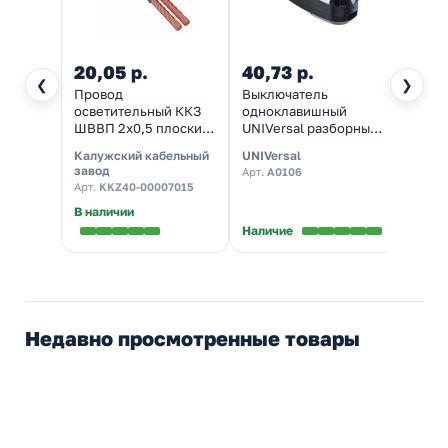
20,05 р.
40,73 р.
41,1
❮
❯
Провод
Выключатель
Соед
осветительный ККЗ
одноклавишный
кабел
ШВВП 2х0,5 плоский
UNIVersal разборный
(cabl
черный ГОСТ 7399
для бра, черный 6A
свети
Калужский кабельный
UNIVersal
Foton 
250V
T4/T5
завод
Арт.
А0106
Арт.
3
Арт.
KKZ40-00007015
В наличии
В нал
Наличие
Недавно просмотренные товары