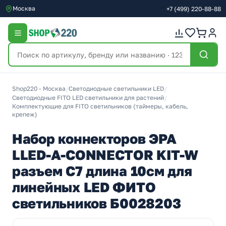
Москва
+7
(499)
220-88-88
Shop220 - Москва
/
Светодиодные светильники LED
/
Светодиодные FITO LED светильники для растений
/
Комплектующие для FITO светильников (таймеры, кабель,
крепеж)
Набор коннекторов ЭРА
LLED-А-CONNECTOR KIT-W
разъем C7 длина 10см для
линейных LED ФИТО
светильников Б0028203