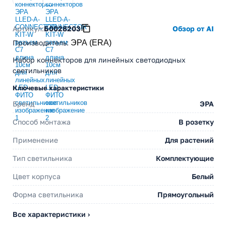
Артикул:
Б0028203
Обзор от AI
Производитель
:
ЭРА (ERA)
Набор коннекторов для линейных светодиодных
светильников
Ключевые характеристики
Бренд
ЭРА
Способ монтажа
В розетку
Применение
Для растений
Тип светильника
Комплектующие
Цвет корпуса
Белый
Форма светильника
Прямоугольный
Все характеристики ›