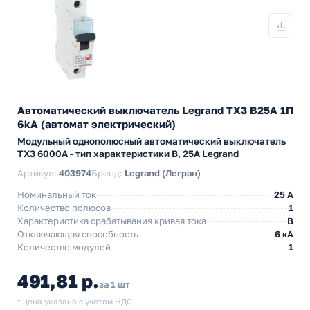
Автоматический выключатель Legrand TX3 B25A 1П
6kA (автомат электрический)
Модульный однополюсный автоматический выключатель
TX3 6000А - тип характеристики B, 25А Legrand
Артикул:
403974
Бренд:
Legrand (Легран)
Номинальный ток
25 A
Количество полюсов
1
Характеристика срабатывания кривая тока
B
Отключающая способность
6 кА
Количество модулей
1
491,81 р.
за 1 шт
* цена указана с учетом НДС.