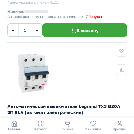
* цена указана с учетом НДС.
Наличие
Авторизованному пользователю начислим
17 бонусов
−
+
В корзину
Автоматический выключатель Legrand TX3 B20A
3П 6kA (автомат электрический)
Модульный трехполюсный автоматический выключатель
TX3 6000А - тип характеристики B, 20А, 230/400В~
Главная
Каталог
Корзина
Избранное
Профиль
Legrand