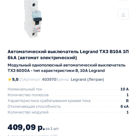
Автоматический выключатель Legrand TX3 B10A 1П
6kA (автомат электрический)
Модульный однополюсный автоматический выключатель
TX3 6000А - тип характеристики B, 10А Legrand
★
5,0
(2)
Артикул:
403970
Бренд:
Legrand (Легран)
Номинальный ток
10 A
Количество полюсов
1
Характеристика срабатывания кривая тока
B
Отключающая способность
6 кА
Количество модулей
1
409,09 р.
за 1 шт