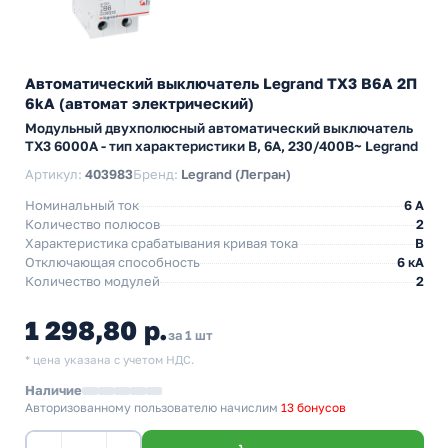
Автоматический выключатель Legrand TX3 B6A 2П
6kA (автомат электрический)
Модульный двухполюсный автоматический выключатель
TX3 6000А - тип характеристики B, 6А, 230/400В~ Legrand
Артикул:
403983
Бренд:
Legrand (Легран)
Номинальный ток
6 A
Количество полюсов
2
Характеристика срабатывания кривая тока
B
Отключающая способность
6 кА
Количество модулей
2
1 298,80 р.
за 1 шт
* цена указана с учетом НДС.
Наличие
Авторизованному пользователю начислим
13 бонусов