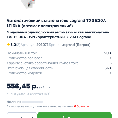
Автоматический выключатель Legrand TX3 B20A
1П 6kA (автомат электрический)
Модульный однополюсный автоматический выключатель
TX3 6000А - тип характеристики B, 20А Legrand
★
5,0
(2)
Артикул:
403973
Бренд:
Legrand (Легран)
Номинальный ток
20 A
Количество полюсов
1
Характеристика срабатывания кривая тока
B
Отключающая способность
6 кА
Количество модулей
1
556,45 р.
за 1 шт
* цена указана с учетом НДС.
Наличие
Авторизованному пользователю начислим
6 бонусов