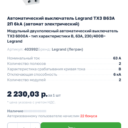
Автоматический выключатель Legrand TX3 B63A
2П 6kA (автомат электрический)
Модульный двухполюсный автоматический выключатель
TX3 6000А - тип характеристики B, 63А, 230/400В~
Legrand
Артикул:
403992
Бренд:
Legrand (Легран)
Номинальный ток
63 A
Количество полюсов
2
Характеристика срабатывания кривая тока
B
Отключающая способность
6 кА
Количество модулей
2
2 230,03 р.
за 1 шт
* цена указана с учетом НДС.
Наличие
Авторизованному пользователю начислим
22 бонуса