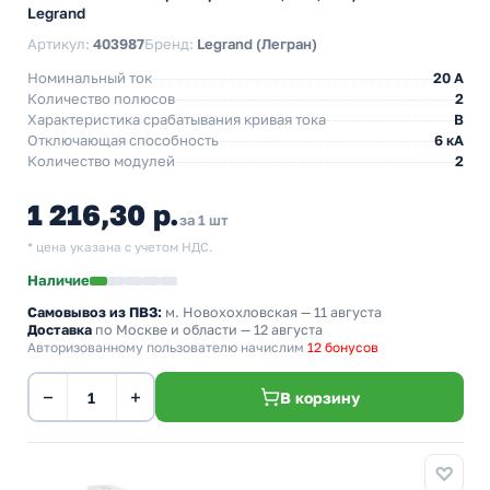
Legrand
Артикул:
403987
Бренд:
Legrand (Легран)
Номинальный ток
20 A
Количество полюсов
2
Характеристика срабатывания кривая тока
B
Отключающая способность
6 кА
Количество модулей
2
1 216,30 р.
за 1 шт
* цена указана с учетом НДС.
Наличие
Самовывоз из ПВЗ:
м. Новохохловская
— 11 августа
Доставка
по Москве и области — 12 августа
Авторизованному пользователю начислим
12 бонусов
−
+
В корзину