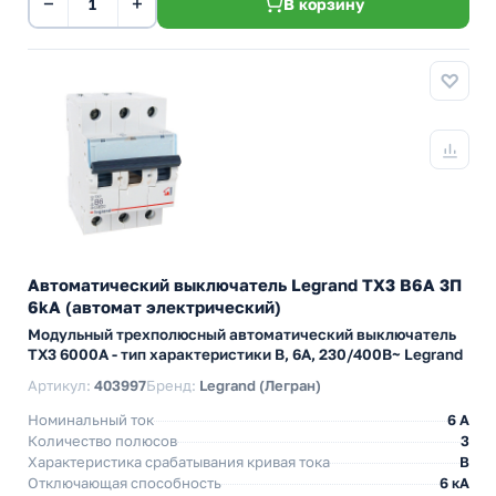
−
+
В корзину
Автоматический выключатель Legrand TX3 B6A 3П
6kA (автомат электрический)
Модульный трехполюсный автоматический выключатель
TX3 6000А - тип характеристики B, 6А, 230/400В~ Legrand
Артикул:
403997
Бренд:
Legrand (Легран)
Номинальный ток
6 A
Количество полюсов
3
Характеристика срабатывания кривая тока
B
Отключающая способность
6 кА