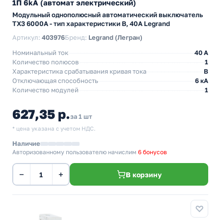
1П 6kA (автомат электрический)
Модульный однополюсный автоматический выключатель
TX3 6000А - тип характеристики B, 40А Legrand
Артикул:
403976
Бренд:
Legrand (Легран)
Номинальный ток
40 A
Количество полюсов
1
Характеристика срабатывания кривая тока
B
Отключающая способность
6 кА
Количество модулей
1
627,35 р.
за 1 шт
* цена указана с учетом НДС.
Наличие
Авторизованному пользователю начислим
6 бонусов
−
+
В корзину