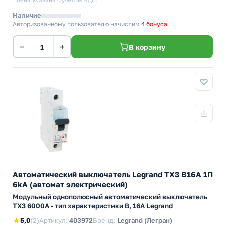
* цена указана с учетом НДС.
Наличие
Авторизованному пользователю начислим
4 бонуса
−
+
В корзину
Автоматический выключатель Legrand TX3 B16A 1П
6kA (автомат электрический)
Модульный однополюсный автоматический выключатель
TX3 6000А - тип характеристики B, 16А Legrand
★
5,0
(2)
Артикул:
403972
Бренд:
Legrand (Легран)