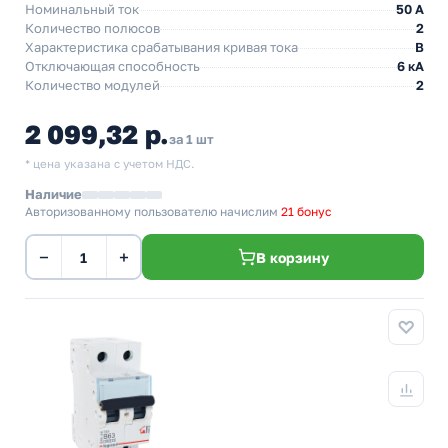
Номинальный ток
50 A
Количество полюсов
2
Характеристика срабатывания кривая тока
B
Отключающая способность
6 кА
Количество модулей
2
2 099,32 р.
за 1 шт
* цена указана с учетом НДС.
Наличие
Авторизованному пользователю начислим
21 бонус
−
+
В корзину