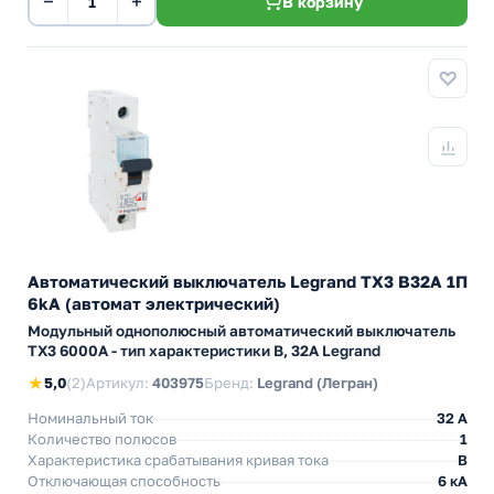
−
+
В корзину
Автоматический выключатель Legrand TX3 B32A 1П
6kA (автомат электрический)
Модульный однополюсный автоматический выключатель
TX3 6000А - тип характеристики B, 32А Legrand
★
5,0
(2)
Артикул:
403975
Бренд:
Legrand (Легран)
Номинальный ток
32 A
Количество полюсов
1
Характеристика срабатывания кривая тока
B
Отключающая способность
6 кА