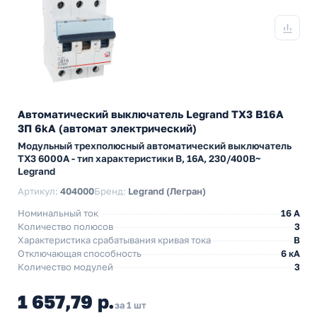
Автоматический выключатель Legrand TX3 B16A
3П 6kA (автомат электрический)
Модульный трехполюсный автоматический выключатель
TX3 6000А - тип характеристики B, 16А, 230/400В~
Legrand
Артикул:
404000
Бренд:
Legrand (Легран)
Номинальный ток
16 A
Количество полюсов
3
Характеристика срабатывания кривая тока
B
Отключающая способность
6 кА
Количество модулей
3
1 657,79 р.
за 1 шт