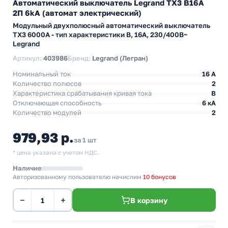
Автоматический выключатель Legrand TX3 B16A
2П 6kA (автомат электрический)
Модульный двухполюсный автоматический выключатель
TX3 6000А - тип характеристики B, 16А, 230/400В~
Legrand
Артикул:
403986
Бренд:
Legrand (Легран)
Номинальный ток
16 A
Количество полюсов
2
Характеристика срабатывания кривая тока
B
Отключающая способность
6 кА
Количество модулей
2
979,93 р.
за 1 шт
* цена указана с учетом НДС.
Наличие
Авторизованному пользователю начислим
10 бонусов
−
+
В корзину