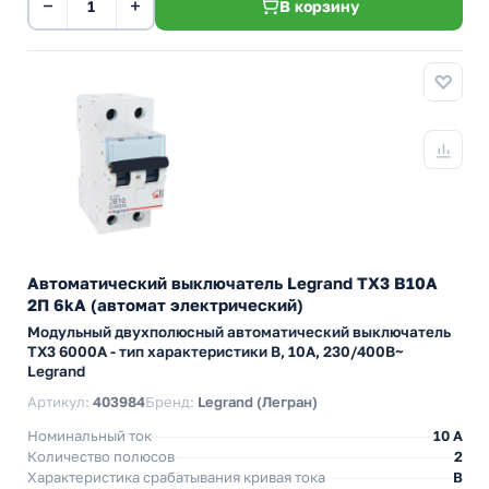
−
+
В корзину
Автоматический выключатель Legrand TX3 B10A
2П 6kA (автомат электрический)
Модульный двухполюсный автоматический выключатель
TX3 6000А - тип характеристики B, 10А, 230/400В~
Legrand
Артикул:
403984
Бренд:
Legrand (Легран)
Номинальный ток
10 A
Количество полюсов
2
Характеристика срабатывания кривая тока
B