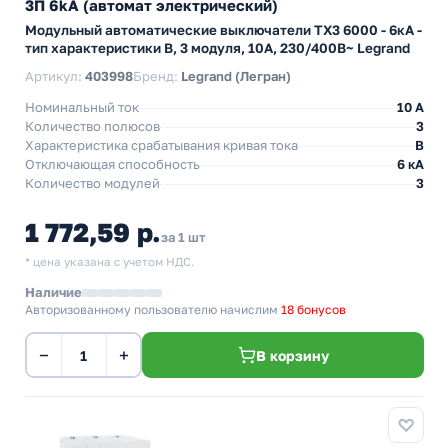
3П 6kA (автомат электрический)
Модульный автоматические выключатели TX3 6000 - 6кА -
тип характеристики B, 3 модуля, 10А, 230/400В~ Legrand
Артикул:
403998
Бренд:
Legrand (Легран)
Номинальный ток
10 A
Количество полюсов
3
Характеристика срабатывания кривая тока
B
Отключающая способность
6 кА
Количество модулей
3
1 772,59 р.
за 1 шт
* цена указана с учетом НДС.
Наличие
Авторизованному пользователю начислим
18 бонусов
−
+
В корзину