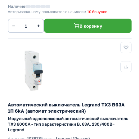
Наличие
Авторизованному пользователю начислим
10 бонусов
−
+
В корзину
Автоматический выключатель Legrand TX3 B63A
1П 6kA (автомат электрический)
Модульный однополюсный автоматический выключатель
TX3 6000А - тип характеристики B, 63А, 230/400В~
Legrand
Артикул:
403978
Бренд:
Legrand (Легран)