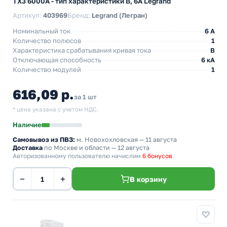
TX3 6000А - тип характеристики B, 6А Legrand
Артикул:
403969
Бренд:
Legrand (Легран)
Номинальный ток
6 A
Количество полюсов
1
Характеристика срабатывания кривая тока
B
Отключающая способность
6 кА
Количество модулей
1
616,09 р.
за 1 шт
* цена указана с учетом НДС.
Наличие
Самовывоз из ПВЗ:
м. Новохохловская
— 11 августа
Доставка
по Москве и области — 12 августа
Авторизованному пользователю начислим
6 бонусов
−
+
В корзину