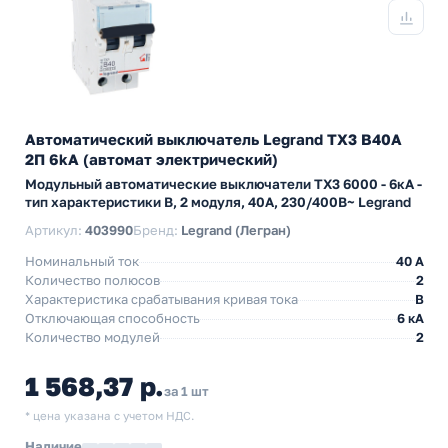
Автоматический выключатель Legrand TX3 B40A
2П 6kA (автомат электрический)
Модульный автоматические выключатели TX3 6000 - 6кА -
тип характеристики B, 2 модуля, 40А, 230/400В~ Legrand
Артикул:
403990
Бренд:
Legrand (Легран)
Номинальный ток
40 A
Количество полюсов
2
Характеристика срабатывания кривая тока
B
Отключающая способность
6 кА
Количество модулей
2
1 568,37 р.
за 1 шт
* цена указана с учетом НДС.
Наличие