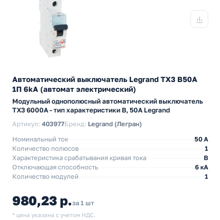
Автоматический выключатель Legrand TX3 B50A
1П 6kA (автомат электрический)
Модульный однополюсный автоматический выключатель
TX3 6000А - тип характеристики B, 50А Legrand
Артикул:
403977
Бренд:
Legrand (Легран)
Номинальный ток
50 A
Количество полюсов
1
Характеристика срабатывания кривая тока
B
Отключающая способность
6 кА
Количество модулей
1
980,23 р.
за 1 шт
* цена указана с учетом НДС.