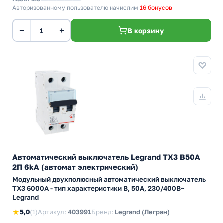
Авторизованному пользователю начислим
16 бонусов
−
+
В корзину
Автоматический выключатель Legrand TX3 B50A
2П 6kA (автомат электрический)
Модульный двухполюсный автоматический выключатель
TX3 6000А - тип характеристики B, 50А, 230/400В~
Legrand
★
5,0
(1)
Артикул:
403991
Бренд:
Legrand (Легран)