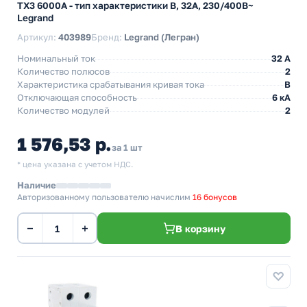
TX3 6000А - тип характеристики B, 32А, 230/400В~
Legrand
Артикул:
403989
Бренд:
Legrand (Легран)
Номинальный ток
32 A
Количество полюсов
2
Характеристика срабатывания кривая тока
B
Отключающая способность
6 кА
Количество модулей
2
1 576,53 р.
за 1 шт
* цена указана с учетом НДС.
Наличие
Авторизованному пользователю начислим
16 бонусов
−
+
В корзину