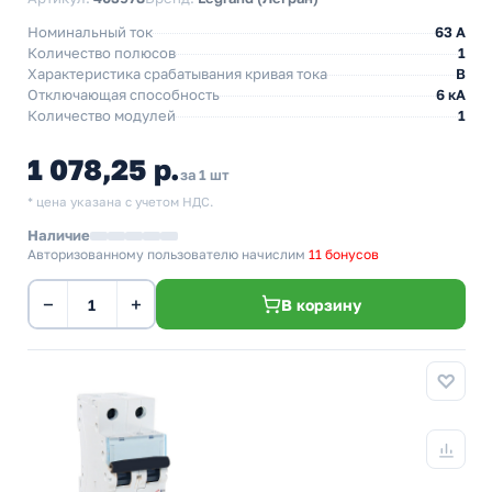
Номинальный ток
63 A
Количество полюсов
1
Характеристика срабатывания кривая тока
B
Отключающая способность
6 кА
Количество модулей
1
1 078,25 р.
за 1 шт
* цена указана с учетом НДС.
Наличие
Авторизованному пользователю начислим
11 бонусов
−
+
В корзину