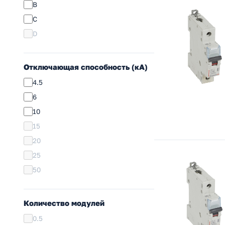
B
63
C
80
D
100
125
Отключающая способность (кА)
4.5
6
10
15
20
25
50
Количество модулей
0.5