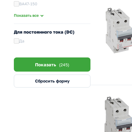
ВА47-150
Basic M
Показать все
S200
S803C
Для постоянного тока (DC)
SH200
Да
SH200L
Acti 9 iC60N
Acti 9 iK60N
Показать
(245)
Acti 9 C120N
Easy9
Сбросить форму
RESI9
ВА63
City9 Set
Systeme9
ВА-101
ВА-103