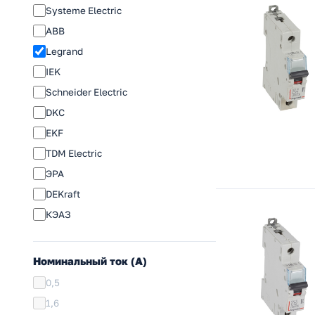
Systeme Electric
ABB
Legrand
IEK
Schneider Electric
DKC
EKF
TDM Electric
ЭРА
DEKraft
КЭАЗ
Номинальный ток (A)
0,5
1,6