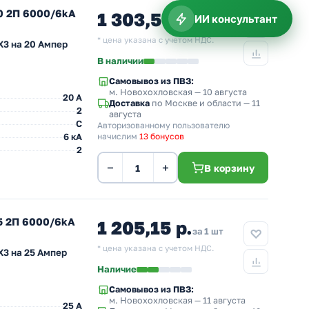
0 2П 6000/6kA
1 303,50 р.
ИИ консультант
за 1 шт
* цена указана с учетом НДС.
3 на 20 Ампер
В наличии
Самовывоз из ПВЗ:
м. Новохохловская
— 10 августа
20 A
Доставка
по Москве и области — 11
2
августа
C
Авторизованному пользователю
6 кА
начислим
13 бонусов
2
−
+
В корзину
5 2П 6000/6kA
1 205,15 р.
за 1 шт
* цена указана с учетом НДС.
3 на 25 Ампер
Наличие
Самовывоз из ПВЗ:
м. Новохохловская
— 11 августа
25 A