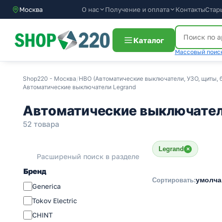
О нас
Получение и оплата
Контакты
Стар
Москва
Каталог
Массовый поиск
Shop220 - Москва
/
НВО (Автоматические выключатели, УЗО, щиты, б
Автоматические выключатели Legrand
Автоматические выключатели
52 товара
Legrand
×
Расширеный поиск в разделе
Бренд
умолч
Сортировать:
Generica
Tokov Electric
CHINT