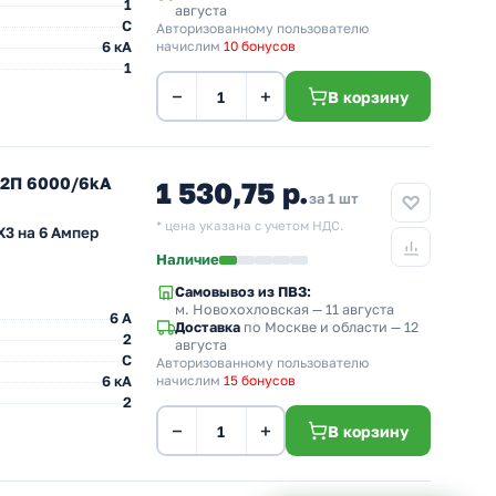
1
августа
C
Авторизованному пользователю
6 кА
начислим
10 бонусов
1
−
+
В корзину
 2П 6000/6kA
1 530,75 р.
за 1 шт
* цена указана с учетом НДС.
3 на 6 Ампер
Наличие
Самовывоз из ПВЗ:
м. Новохохловская
— 11 августа
6 A
Доставка
по Москве и области — 12
2
августа
C
Авторизованному пользователю
6 кА
начислим
15 бонусов
2
−
+
В корзину