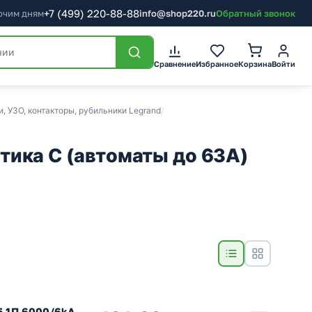
+7
(499)
220-88-88
бочим дням
info@shop220.ru
Обратный звонок
Сравнение
Избранное
Корзина
Войти
 УЗО, контакторы, рубильники Legrand
/
тика C (автоматы до 63А)
5 1П 6000/6kA