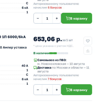
C
Авторизованному пользователю
6 кА
начислим
6 бонусов
1
−
+
В корзину
0 1П 6000/6kA
653,06 р.
за 1 шт
* цена указана с учетом НДС.
0 Ампер уставка
В наличии
Самовывоз из ПВЗ:
м. Новохохловская
— 10 августа
40 A
Доставка
по Москве и области — 11
1
августа
C
Авторизованному пользователю
6 кА
начислим
7 бонусов
1
−
+
В корзину