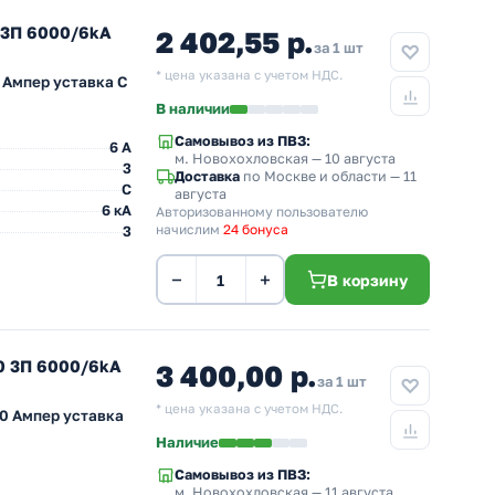
 3П 6000/6kA
2 402,55 р.
за 1 шт
* цена указана с учетом НДС.
 Ампер уставка С
В наличии
Самовывоз из ПВЗ:
6 A
м. Новохохловская
— 10 августа
3
Доставка
по Москве и области — 11
C
августа
6 кА
Авторизованному пользователю
начислим
24 бонуса
3
−
+
В корзину
0 3П 6000/6kA
3 400,00 р.
за 1 шт
* цена указана с учетом НДС.
0 Ампер уставка
Наличие
Самовывоз из ПВЗ:
м. Новохохловская
— 11 августа