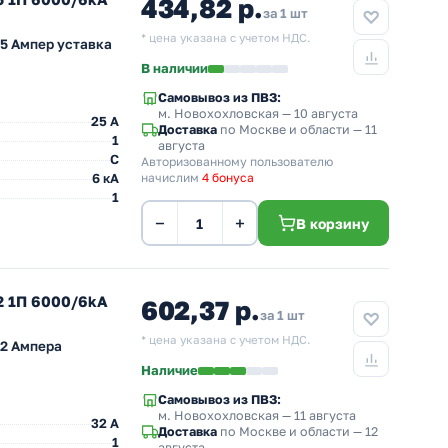
434,82 р.
за 1 шт
* цена указана с учетом НДС.
5 Ампер уставка
В наличии
Самовывоз из ПВЗ:
м. Новохохловская
— 10 августа
25 A
Доставка
по Москве и области — 11
1
августа
C
Авторизованному пользователю
6 кА
начислим
4 бонуса
1
−
+
В корзину
2 1П 6000/6kA
602,37 р.
за 1 шт
* цена указана с учетом НДС.
32 Ампера
Наличие
Самовывоз из ПВЗ:
м. Новохохловская
— 11 августа
32 A
Доставка
по Москве и области — 12
1
августа