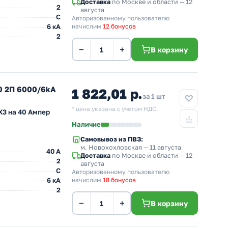
Доставка
по Москве и области — 12
2
августа
C
Авторизованному пользователю
6 кА
начислим
12 бонусов
2
−
+
В корзину
0 2П 6000/6kA
1 822,01 р.
за 1 шт
* цена указана с учетом НДС.
3 на 40 Ампер
Наличие
Самовывоз из ПВЗ:
м. Новохохловская
— 11 августа
40 A
Доставка
по Москве и области — 12
2
августа
C
Авторизованному пользователю
6 кА
начислим
18 бонусов
2
−
+
В корзину