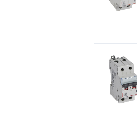
ВА-105
ВА-201