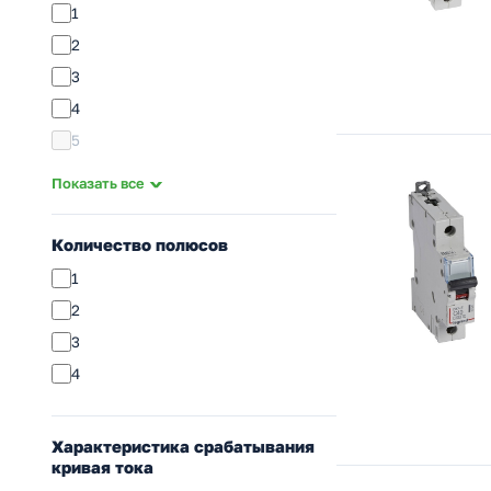
1
2
3
4
5
6
Показать все
8
10
Количество полюсов
13
1
16
2
20
3
25
4
32
35
Характеристика срабатывания
40
кривая тока
50