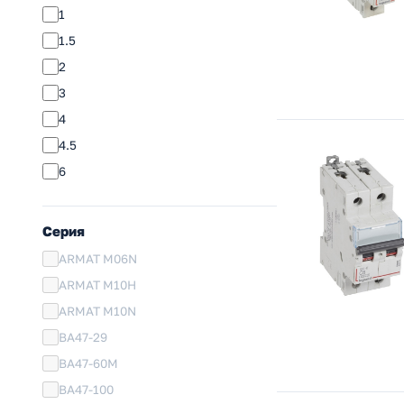
1
1.5
2
3
4
4.5
6
Серия
ARMAT M06N
ARMAT M10H
ARMAT M10N
ВА47-29
ВА47-60M
ВА47-100