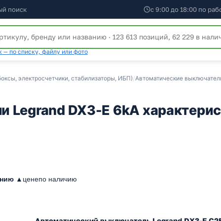
ый поиск
с 9:00 до 18:00 по ра
 — по списку, файлу или фото
оксы, электросчетчики, стабилизаторы, ИБП)
/
Автоматические выключатели,
 Legrand DX3-E 6kA характерис
анию ▲
цене
по наличию
Автоматический выключатель Legrand DX3-E C2