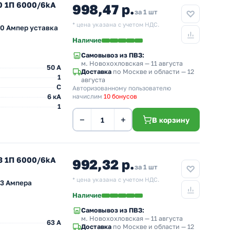
0 1П 6000/6kA
998,47 р.
за 1 шт
* цена указана с учетом НДС.
0 Ампер уставка
Наличие
Самовывоз из ПВЗ:
м. Новохохловская
— 11 августа
50 A
Доставка
по Москве и области — 12
1
августа
C
Авторизованному пользователю
6 кА
начислим
10 бонусов
1
−
+
В корзину
3 1П 6000/6kA
992,32 р.
за 1 шт
* цена указана с учетом НДС.
63 Ампера
Наличие
Самовывоз из ПВЗ:
м. Новохохловская
— 11 августа
63 A
Доставка
по Москве и области — 12