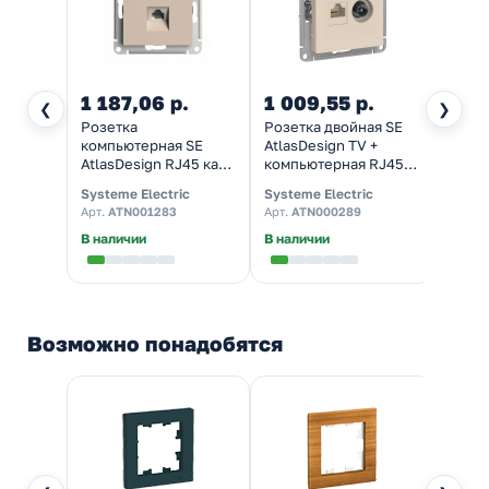
1 187,06 р.
1 009,55 р.
882,
❮
❯
Розетка
Розетка двойная SE
TV ро
компьютерная SE
AtlasDesign ТV +
SE At
AtlasDesign RJ45 кат
компьютерная RJ45
песоч
5Е, песочный [уп 5
кат. 5Е, бежевый [уп 5
Systeme Electric
Systeme Electric
System
шт]
шт]
Арт.
ATN001283
Арт.
ATN000289
Арт.
A
В наличии
В наличии
Налич
Возможно понадобятся