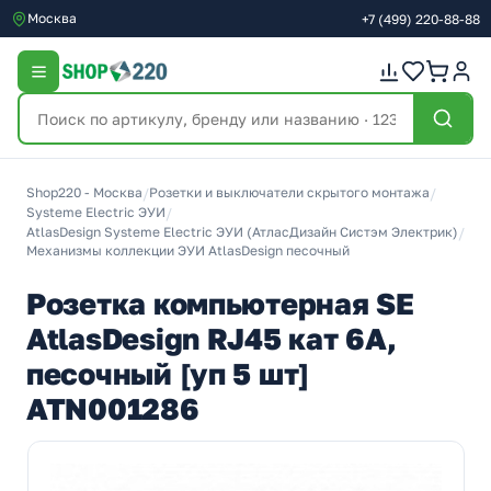
Москва
+7
(499)
220-88-88
Shop220 - Москва
/
Розетки и выключатели скрытого монтажа
/
Systeme Electric ЭУИ
/
AtlasDesign Systeme Electric ЭУИ (АтласДизайн Систэм Электрик)
/
Механизмы коллекции ЭУИ AtlasDesign песочный
Розетка компьютерная SE
AtlasDesign RJ45 кат 6А,
песочный [уп 5 шт]
ATN001286