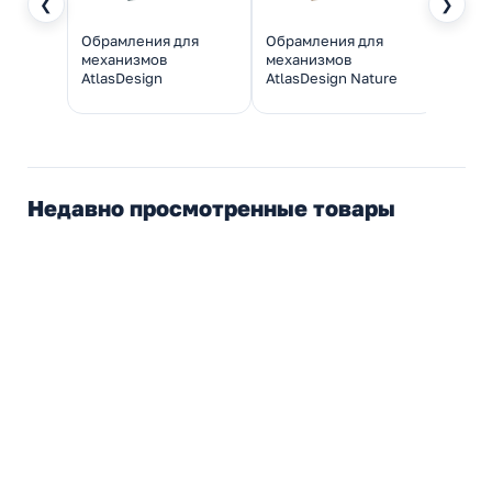
❮
❯
Обрамления для
Обрамления для
Обра
механизмов
механизмов
меха
AtlasDesign
AtlasDesign Nature
Atlas
Недавно просмотренные товары