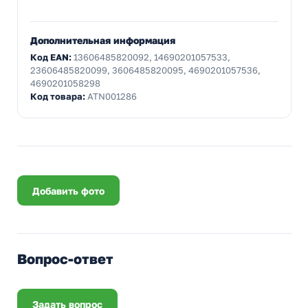
Дополнительная информация
Код EAN:
13606485820092, 14690201057533,
23606485820099, 3606485820095, 4690201057536,
4690201058298
Код товара:
ATN001286
Добавить фото
Вопрос-ответ
Задать вопрос