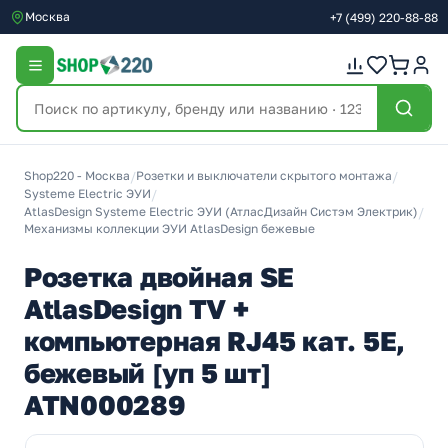
Москва
+7
(499)
220-88-88
Shop220 - Москва
/
Розетки и выключатели скрытого монтажа
/
Systeme Electric ЭУИ
/
AtlasDesign Systeme Electric ЭУИ (АтласДизайн Систэм Электрик)
/
Механизмы коллекции ЭУИ AtlasDesign бежевые
Розетка двойная SE
AtlasDesign ТV +
компьютерная RJ45 кат. 5Е,
бежевый [уп 5 шт]
ATN000289