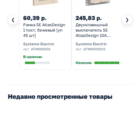
60,39 р.
245,83 р.
189,
❮
❯
Рамка SE AtlasDesign
Двухклавишный
Одно
1 пост, бежевый [уп
выключатель SE
выклю
45 шт]
AtlasDesign 10A
Atlas
быстрозажимные
меха
Systeme Electric
Systeme Electric
System
клеммы, бежевый [уп
быст
Арт.
ATN000201
Арт.
ATN000251S
Арт.
A
20 шт]
клемм
20 шт
В наличии
Наличие
Налич
Недавно просмотренные товары