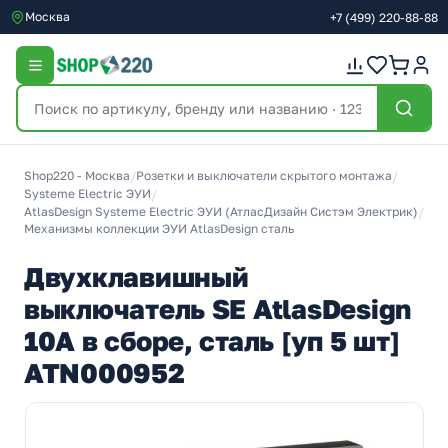
Москва
+7
(499)
220-88-88
Shop220 - Москва
/
Розетки и выключатели скрытого монтажа
/
Systeme Electric ЭУИ
/
AtlasDesign Systeme Electric ЭУИ (АтласДизайн Систэм Электрик)
/
Механизмы коллекции ЭУИ AtlasDesign сталь
Двухклавишный
выключатель SE AtlasDesign
10A в сборе, сталь [уп 5 шт]
ATN000952