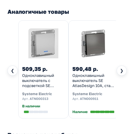
Аналогичные товары
509,35 р.
590,48 р.
390
❮
❯
Одноклавишный
Одноклавишный
Двух
выключатель с
выключатель SE
выклю
подсветкой SE
AtlasDesign 10A, сталь
Atlas
AtlasDesign 10A,
[уп 5 шт]
быст
Systeme Electric
Systeme Electric
System
алюминий [уп 10 шт]
клем
Арт.
ATN000313
Арт.
ATN000911
Арт.
A
[уп 10
В наличии
Наличие
Налич