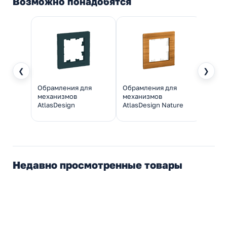
Возможно понадобятся
❮
❯
Обрамления для
Обрамления для
Обра
механизмов
механизмов
меха
AtlasDesign
AtlasDesign Nature
Atlas
Недавно просмотренные товары