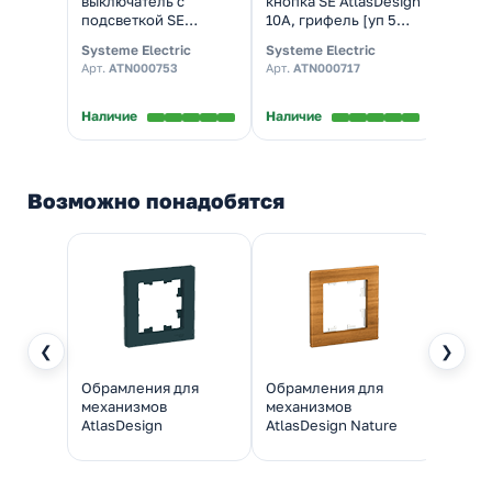
выключатель с
кнопка SE AtlasDesign
выклю
подсветкой SE
10A, грифель [уп 5
Atlas
AtlasDesign 10A,
шт]
аквам
Systeme Electric
Systeme Electric
System
грифель [уп 10 шт]
Арт.
ATN000753
Арт.
ATN000717
Арт.
A
Наличие
Наличие
Налич
Возможно понадобятся
❮
❯
Обрамления для
Обрамления для
Обра
механизмов
механизмов
меха
AtlasDesign
AtlasDesign Nature
Atlas