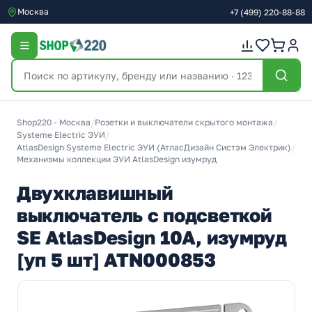
Москва
+7
(499)
220-88-88
Shop220 - Москва
/
Розетки и выключатели скрытого монтажа
/
Systeme Electric ЭУИ
/
AtlasDesign Systeme Electric ЭУИ (АтласДизайн Систэм Электрик)
/
Механизмы коллекции ЭУИ AtlasDesign изумруд
Двухклавишный
выключатель с подсветкой
SE AtlasDesign 10A, изумруд
[уп 5 шт] ATN000853