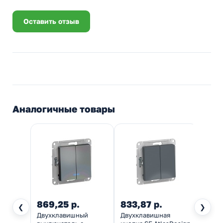
Оставить отзыв
Аналогичные товары
869,25 р.
833,87 р.
382,
❮
❯
Двухклавишный
Двухклавишная
Двух