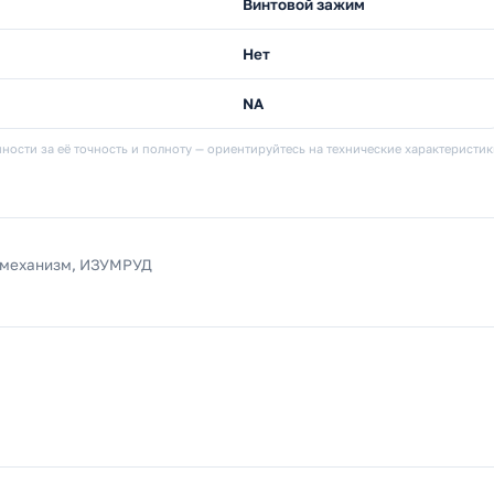
Винтовой зажим
Нет
NA
ности за её точность и полноту — ориентируйтесь на технические характеристи
 механизм, ИЗУМРУД