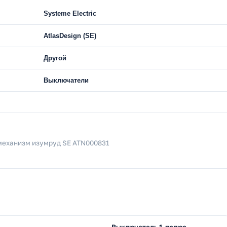
Systeme Electric
AtlasDesign (SE)
Другой
Выключатели
X механизм изумруд SE ATN000831
Выключатель 1-полюс.