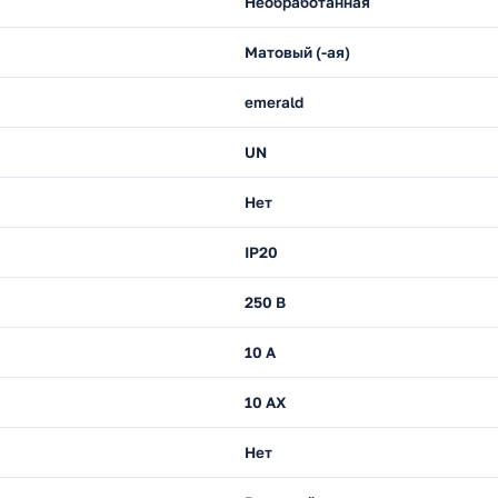
Необработанная
Матовый (-ая)
emerald
UN
Нет
IP20
250 В
10 А
10 AX
Нет