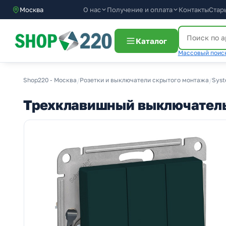
О нас
Получение и оплата
Москва
Контакты
Стар
Каталог
Массовый поиск
Shop220 - Москва
/
Розетки и выключатели скрытого монтажа
/
Syst
Трехклавишный выключатель 