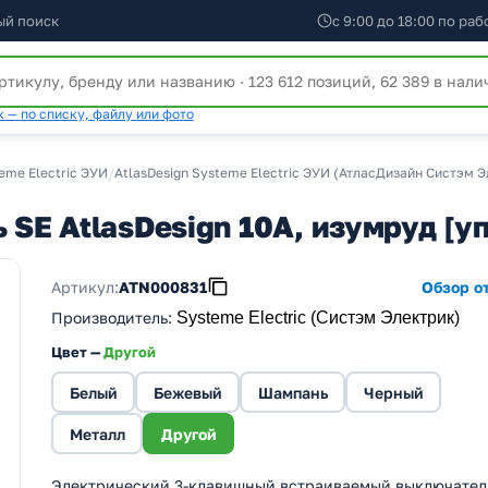
ый поиск
с 9:00 до 18:00 по ра
 — по списку, файлу или фото
eme Electric ЭУИ
/
AtlasDesign Systeme Electric ЭУИ (АтласДизайн Систэм 
SE AtlasDesign 10A, изумруд [у
Артикул:
ATN000831
Обзор от
Производитель
:
Systeme Electric (Систэм Электрик)
Цвет —
Другой
Белый
Бежевый
Шампань
Черный
Металл
Другой
Электрический 3-клавишный встраиваемый выключател