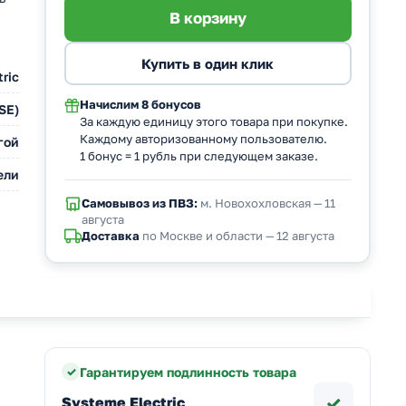
ric
Начислим
8 бонусов
SE)
За каждую единицу этого товара при покупке.
Каждому авторизованному пользователю.
гой
1 бонус = 1 рубль при следующем заказе.
ели
Самовывоз из ПВЗ:
м. Новохохловская — 11
августа
Доставка
по Москве и области — 12 августа
Гарантируем подлинность товара
✓
Systeme Electric