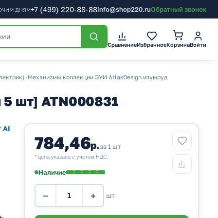
+7
(499)
220-88-88
бочим дням
info@shop220.ru
Обратный звонок
Корзина
Сравнение
Избранное
Войти
Электрик)
/
Механизмы коллекции ЭУИ AtlasDesign изумруд
п 5 шт] ATN000831
 AI
784,46
р.
за 1 шт
* цена указана с учетом НДС.
Наличие
−
+
шт
ь