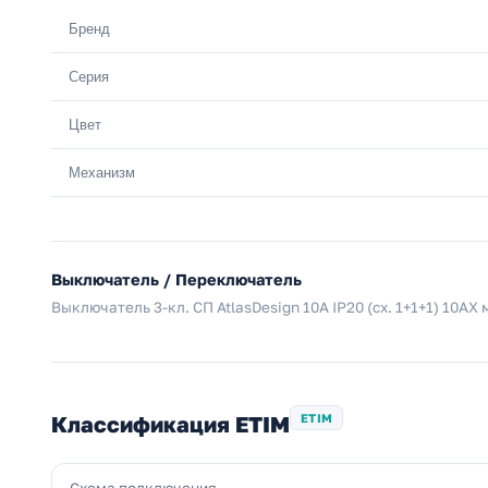
Бренд
Серия
Цвет
Механизм
Выключатель / Переключатель
Выключатель 3-кл. СП AtlasDesign 10А IP20 (сх. 1+1+1) 10A
Классификация ETIM
ETIM
Схема подключения