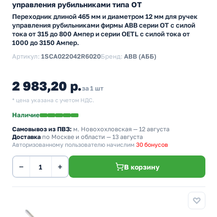
управления рубильниками типа ОТ
Переходник длиной 465 мм и диаметром 12 мм для ручек
управления рубильниками фирмы АВВ серии ОТ с силой
тока от 315 до 800 Ампер и серии ОETL с силой тока от
1000 до 3150 Ампер.
Артикул:
1SCA022042R6020
Бренд:
ABB (АББ)
2 983,20 р.
за 1 шт
* цена указана с учетом НДС.
Наличие
Самовывоз из ПВЗ:
м. Новохохловская
— 12 августа
Доставка
по Москве и области — 13 августа
Авторизованному пользователю начислим
30 бонусов
−
+
В корзину