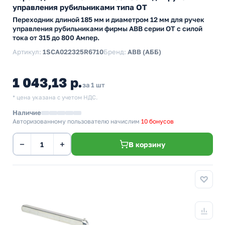
управления рубильниками типа ОТ
Переходник длиной 185 мм и диаметром 12 мм для ручек
управления рубильниками фирмы АВВ серии ОТ с силой
тока от 315 до 800 Ампер.
Артикул:
1SCA022325R6710
Бренд:
ABB (АББ)
1 043,13 р.
за 1 шт
* цена указана с учетом НДС.
Наличие
Авторизованному пользователю начислим
10 бонусов
−
+
В корзину