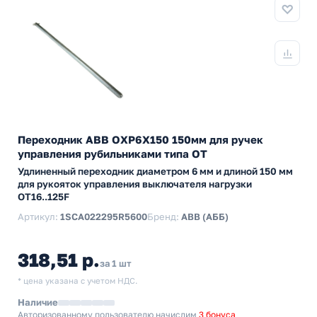
Переходник ABB OXP6X150 150мм для ручек
управления рубильниками типа ОТ
Удлиненный переходник диаметром 6 мм и длиной 150 мм
для рукояток управления выключателя нагрузки
ОТ16..125F
Артикул:
1SCA022295R5600
Бренд:
ABB (АББ)
318,51 р.
за 1 шт
* цена указана с учетом НДС.
Наличие
Авторизованному пользователю начислим
3 бонуса