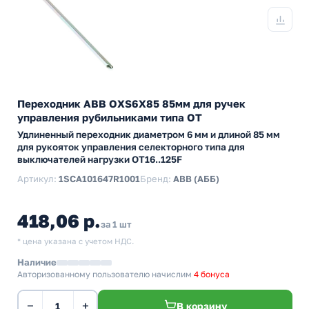
Переходник ABB OXS6X85 85мм для ручек
управления рубильниками типа ОТ
Удлиненный переходник диаметром 6 мм и длиной 85 мм
для рукояток управления селекторного типа для
выключателей нагрузки ОТ16..125F
Артикул:
1SCA101647R1001
Бренд:
ABB (АББ)
418,06 р.
за 1 шт
* цена указана с учетом НДС.
Наличие
Авторизованному пользователю начислим
4 бонуса
−
+
В корзину