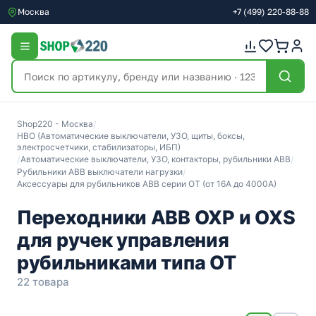
Москва
+7
(499)
220-88-88
Shop220 - Москва
/
НВО (Автоматические выключатели, УЗО, щиты, боксы,
электросчетчики, стабилизаторы, ИБП)
/
Автоматические выключатели, УЗО, контакторы, рубильники ABB
/
Рубильники ABB выключатели нагрузки
/
Аксессуары для рубильников ABB серии OT (от 16A до 4000A)
Переходники ABB ОХP и OXS
для ручек управления
рубильниками типа OT
22 товара