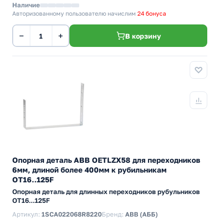
Наличие
Авторизованному пользователю начислим
24 бонуса
−
+
В корзину
Опорная деталь ABB OETLZX58 для переходников
6мм, длиной более 400мм к рубильникам
ОТ16..125F
Опорная деталь для длинных переходников рубульников
OT16...125F
Артикул:
1SCA022068R8220
Бренд:
ABB (АББ)