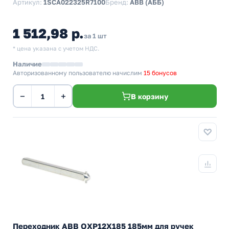
Артикул:
1SCA022325R7100
Бренд:
ABB (АББ)
1 512,98 р.
за 1 шт
* цена указана с учетом НДС.
Наличие
Авторизованному пользователю начислим
15 бонусов
−
+
В корзину
Переходник ABB ОХP12X185 185мм для ручек