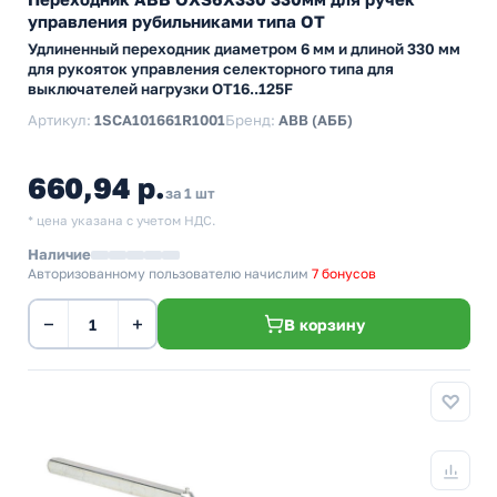
управления рубильниками типа ОТ
Удлиненный переходник диаметром 6 мм и длиной 330 мм
для рукояток управления селекторного типа для
выключателей нагрузки ОТ16..125F
Артикул:
1SCA101661R1001
Бренд:
ABB (АББ)
660,94 р.
за 1 шт
* цена указана с учетом НДС.
Наличие
Авторизованному пользователю начислим
7 бонусов
−
+
В корзину