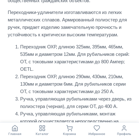
общественных гражданских объектов.
Переходники-удлинители изготавливаются из легких
металлических сплавов. Армированный полиэстер для
ручек, придает изделию замечательную прочность и
устойчивость к критически высоким температурам.
Переходник ОХР, длиною 325мм, 395мм, 465мм,
535мм и диаметром 12мм. Для рубильников серий:
ОТ, с токовыми характеристиками до 800 Ампер;
ОЕТL.
Переходник ОХР, длиною 290мм, 430мм, 210мм,
130мм и диаметром 6мм. Для рубильников серии
ОТ, с токовыми характеристиками до 250 А.
Ручка, управляющая рубильниками через дверь, из
полиэстера (черная), для серии ОТ, до 400 А.
Ручка, управляющая рубильниками, монтаж
которой осуществляется непосредственно на
аппарат, из полиэстера (черная), для серии ОТ, до
Главная
Каталог
Корзина
Избранное
Профиль
250 А.