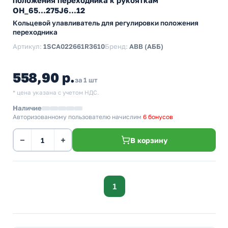
положения переходника к рукояткам
OH_65...275J6...12
Кольцевой улавливатель для регулировки положения
переходника
Артикул:
1SCA022661R3610
Бренд:
ABB (АББ)
558,90 р.
за 1 шт
* цена указана с учетом НДС.
Наличие
Авторизованному пользователю начислим
6 бонусов
−
+
В корзину
1