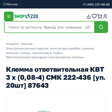
Москва
+7
(499)
220-88-88
Shop220 - Москва
/
Электромонтажные изделия, монтажные коробки, клеммы
/
Клеммы, гильзы, наконечники, муфты
/
Многополюсные проходные самозажимные клеммы
Клемма ответвительная КВТ
3 х (0,08-4) СМК 222-436 [уп.
20шт] 87643