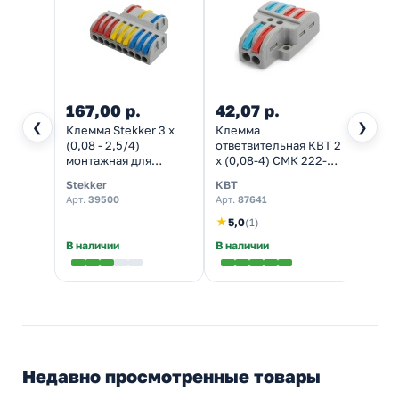
167,00 р.
42,07 р.
25,3
❮
❯
Клемма Stekker 3 х
Клемма
Клем
(0,08 - 2,5/4)
ответвительная КВТ 2
(одно
монтажная для
х (0,08-4) СМК 222-
2,5 м
фазных проводников
424 [уп. 25шт]
пасто
Stekker
КВТ
WAGO
LD222-428 [уп. 20шт]
100шт
Арт.
39500
Арт.
87641
Арт.
22
★
★
5,0
(1)
5,0
В наличии
В наличии
В нал
Недавно просмотренные товары