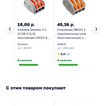
18,00 р.
45,36 р.
2 70
❮
❯
Клемма Stekker 3 х
Клеммник WAGO 3
Клемм
(0,08-2,5/4)
(одножильных или
монта
монтажная LD222-413
многожильных) х
Electr
[уп. 50шт]
0,08-4 мм 32A Cu [уп.
рычаг
Stekker
WAGO
Tokov 
50шт]
0,08-
Арт.
32397
Арт.
222-413
Арт.
T
★
5,0
(15)
В наличии
В наличии
Налич
С этим товаром покупают