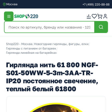
Москва
+7
(499)
220-88-88
Shop220 - Москва
/
Новогодние гирлянды, фигуры, елки
/
Гирлянды с питанием от батареек
/
Гирлянда линейная на батарейках
Гирлянда нить 61 800 NGF-
S01-50WW-5-3m-3AA-TR-
IP20 постоянное свечение,
теплый белый 61800