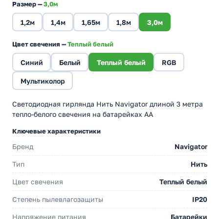
Размер —
3,0м
1,2м
1,4м
1,65м
1,8м
3,0м
Цвет свечения —
Теплый белый
Синий
Белый
Теплый белый
RGB
Мультиколор
Светодиодная гирлянда Нить Navigator длиной 3 метра
тепло-белого свечения на батарейках АА
Ключевые характеристики
Бренд
Navigator
Тип
Нить
Цвет свечения
Теплый белый
Степень пылевлагозащиты
IP20
Напряжение питания
Батарейки