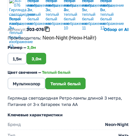
Артикул:
303-076
Обзор от AI
Производитель
:
Neon-Night (Неон-Найт)
Размер —
3,0м
1,5м
3,0м
Цвет свечения —
Теплый белый
Мультиколор
Теплый белый
Гирлянда светодиодная Ретро-лампы длиной 3 метра,
Питание от 3-х батареек типа AA
Ключевые характеристики
Бренд
Neon-Night
Тип
Нить