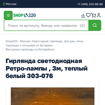
Москва
+7
(499)
220-88-88
Shop220 - Москва
/
Новогодние гирлянды, фигуры, елки
/
Гирлянды с питанием от батареек
/
Фигурные гирлянды на батарейках
Гирлянда светодиодная
Ретро-лампы , 3м, теплый
белый 303-076