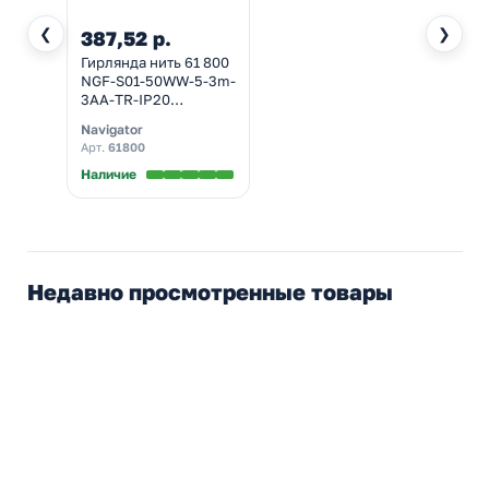
❮
❯
387,52 р.
Гирлянда нить 61 800
NGF-S01-50WW-5-3m-
3AA-TR-IP20
постоянное
Navigator
свечение, теплый
Арт.
61800
белый
Наличие
Недавно просмотренные товары