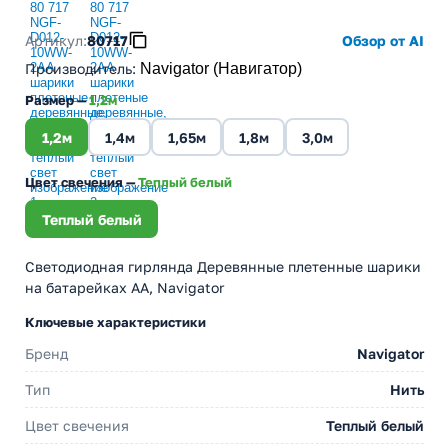
Артикул:
80717
Обзор от AI
Производитель
:
Navigator (Навигатор)
Размер —
1,2м
1,2м
1,4м
1,65м
1,8м
3,0м
Цвет свечения —
Теплый белый
Теплый белый
Светодиодная гирлянда Деревянные плетенные шарики
на батарейках АА, Navigator
Ключевые характеристики
Бренд
Navigator
Тип
Нить
Цвет свечения
Теплый белый