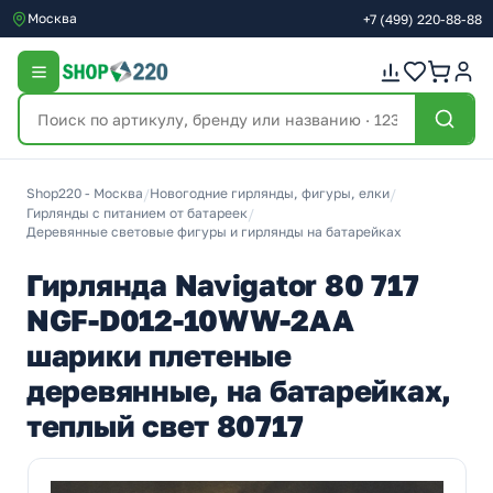
Москва
+7
(499)
220-88-88
Shop220 - Москва
/
Новогодние гирлянды, фигуры, елки
/
Гирлянды с питанием от батареек
/
Деревянные световые фигуры и гирлянды на батарейках
Гирлянда Navigator 80 717
NGF-D012-10WW-2AA
шарики плетеные
деревянные, на батарейках,
теплый свет 80717