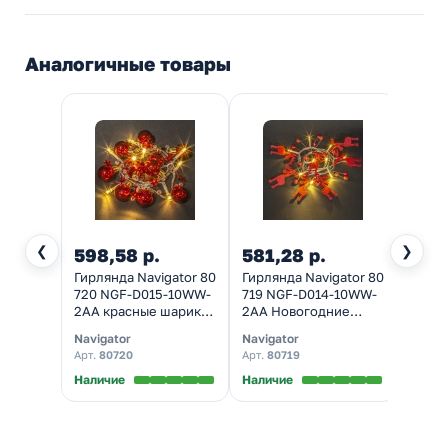
Аналогичные товары
❮
❯
598,58 р.
581,28 р.
Гирлянда Navigator 80
Гирлянда Navigator 80
720 NGF-D015-10WW-
719 NGF-D014-10WW-
2AA красные шарики
2AA Новогодние
и звездочки, на
олени, на батарейках,
Navigator
Navigator
батарейках, теплый
теплый свет
Арт.
80720
Арт.
80719
свет
Наличие
Наличие