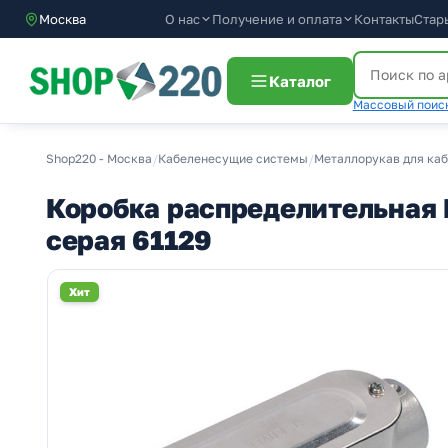
О нас
Получение и оплата
Москва
Контакты
Стар
Каталог
Массовый поиск
Shop220 - Москва
/
Кабеленесущие системы
/
Металлорукав для ка
Коробка распределительная F
серая 61129
Хит