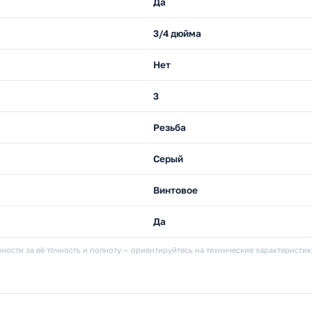
Да
3/4 дюйма
Нет
3
Резьба
Серый
Винтовое
Да
ности за её точность и полноту — ориентируйтесь на технические характеристи