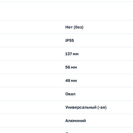
Нет (без)
IP55
137 мм
56 мм
49 мм
Овал
Универсальный (-ая)
Алюминий