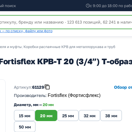
ый поиск
с 9:00 до 18:00 по ра
 — по списку, файлу или фото
беля и муфты
/
Коробки распаячные КРВ для металлорукава и труб
ortisflex КРВ-Т 20 (3/4”) Т-обра
Артикул:
61129
Обзор от
Производитель
:
Fortisflex (Фортисфлекс)
Диаметр, мм —
20 мм
15 мм
20 мм
25 мм
32 мм
38 мм
50 мм