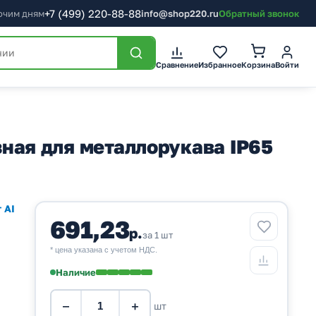
+7
(499)
220-88-88
бочим дням
info@shop220.ru
Обратный звонок
Корзина
Сравнение
Избранное
Войти
зная для металлорукава IP65
 AI
691,23
р.
за 1 шт
* цена указана с учетом НДС.
Наличие
−
+
шт