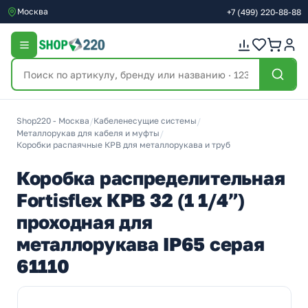
Москва
+7
(499)
220-88-88
Shop220 - Москва
/
Кабеленесущие системы
/
Металлорукав для кабеля и муфты
/
Коробки распаячные КРВ для металлорукава и труб
Коробка распределительная
Fortisflex КРВ 32 (1 1/4”)
проходная для
металлорукава IP65 серая
61110