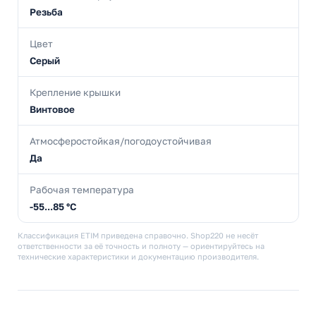
Резьба
Цвет
Серый
Крепление крышки
Винтовое
Атмосферостойкая/погодоустойчивая
Да
Рабочая температура
-55...85 °C
Классификация ETIM приведена справочно. Shop220 не несёт
ответственности за её точность и полноту — ориентируйтесь на
технические характеристики и документацию производителя.