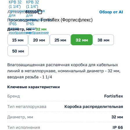
Артикул:
61110
Обзор от AI
Производитель
:
Fortisflex (Фортисфлекс)
Диаметр, мм —
32 мм
15 мм
20 мм
25 мм
32 мм
38 мм
50 мм
Влагозащищенная распаячная коробка для кабельных
линий в металлорукаве, номинальный диаметр - 32 мм,
вводная резьба - 1 1/4
Ключевые характеристики
Бренд
Fortisflex
Тип металлорукава
Коробка распределительная
Диаметр, мм
32 мм
Тип исполнения
IP 66