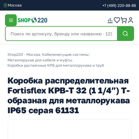
Москва
+7
(499)
220-88-88
Shop220 - Москва
/
Кабеленесущие системы
/
Металлорукав для кабеля и муфты
/
Коробки распаячные КРВ для металлорукава и труб
Коробка распределительная
Fortisflex КРВ-Т 32 (1 1/4”) Т-
образная для металлорукава
IP65 серая 61131