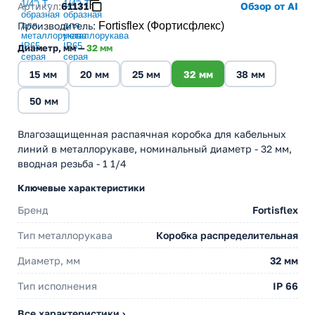
Артикул:
61131
Обзор от AI
Производитель
:
Fortisflex (Фортисфлекс)
Диаметр, мм —
32 мм
15 мм
20 мм
25 мм
32 мм
38 мм
50 мм
Влагозащищенная распаячная коробка для кабельных
линий в металлорукаве, номинальный диаметр - 32 мм,
вводная резьба - 1 1/4
Ключевые характеристики
Бренд
Fortisflex
Тип металлорукава
Коробка распределительная
Диаметр, мм
32 мм
Тип исполнения
IP 66
Все характеристики ›