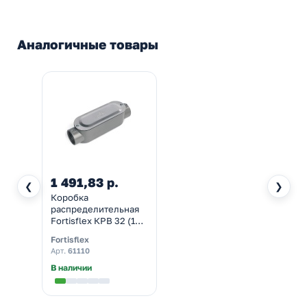
Аналогичные товары
1 491,83 р.
❮
❯
Коробка
распределительная
Fortisflex КРВ 32 (1
1/4”) проходная для
Fortisflex
металлорукава IP65
Арт.
61110
серая
В наличии