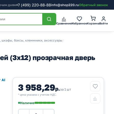
+7
(499)
220-88-88
бочим дням
info@shop220.ru
Обратный звонок
Корзина
Сравнение
Избранное
Войти
, шкафы, боксы, клеммники, аксессуары
/
й (3х12) прозрачная дверь
 AI
3 958,29
р.
за 1 шт
* цена указана с учетом НДС.
Наличие