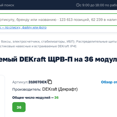
ый поиск
с 9:00 до 18:00 по ра
 — по списку, файлу или фото
 боксы, электросчетчики, стабилизаторы, ИБП)
/
Распределительные щиты
тиковые навесные и встраиваемые DEKraft IP41
мый DEKraft ЩРВ-П на 36 модуле
Артикул:
31007DEK
Обзор от
Производитель
:
DEKraft (Декрафт)
Общее число модулей —
36
36