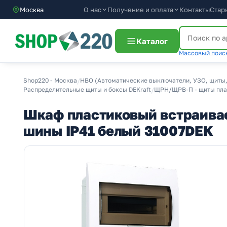
О нас
Получение и оплата
Москва
Контакты
Стар
Каталог
Массовый поиск
Shop220 - Москва
/
НВО (Автоматические выключатели, УЗО, щиты,
Распределительные щиты и боксы DEKraft
/
ЩРН/ЩРВ-П - щиты плас
Шкаф пластиковый встраивае
шины IP41 белый 31007DEK