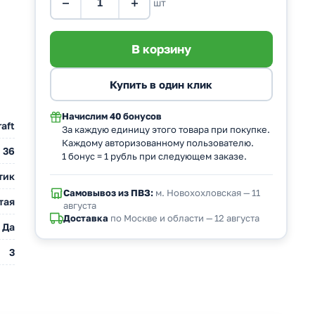
−
+
шт
Начислим
40 бонусов
aft
За каждую единицу этого товара при покупке.
Каждому авторизованному пользователю.
36
1 бонус = 1 рубль при следующем заказе.
тик
Самовывоз из ПВЗ:
м. Новохохловская — 11
тая
августа
Доставка
по Москве и области — 12 августа
Да
3