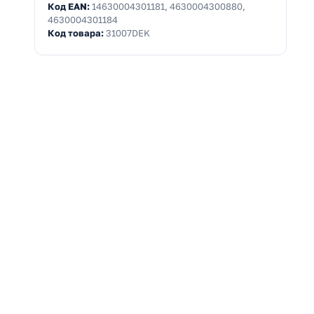
Код EAN:
14630004301181, 4630004300880,
4630004301184
Код товара:
31007DEK