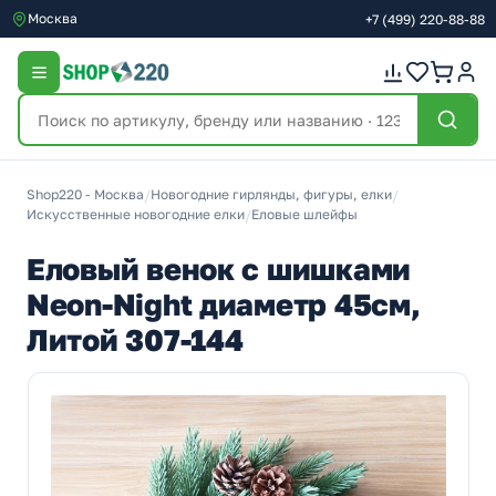
Москва
+7
(499)
220-88-88
Shop220 - Москва
/
Новогодние гирлянды, фигуры, елки
/
Искусственные новогодние елки
/
Еловые шлейфы
Еловый венок с шишками
Neon-Night диаметр 45см,
Литой 307-144