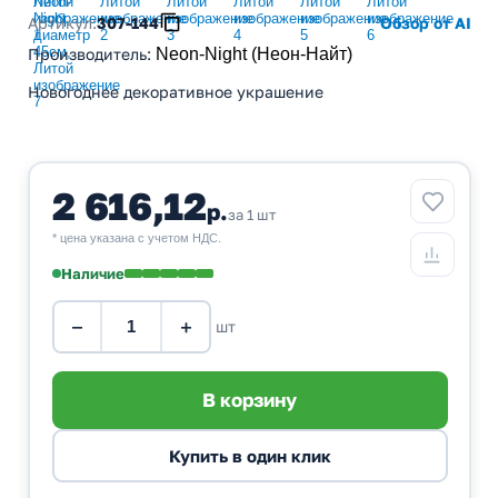
Артикул:
307-144
Обзор от AI
Производитель
:
Neon-Night (Неон-Найт)
Новогоднее декоративное украшение
2 616,12
р.
за 1 шт
* цена указана с учетом НДС.
Наличие
−
+
шт