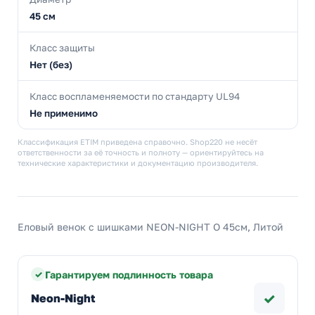
45 см
Класс защиты
Нет (без)
Класс воспламеняемости по стандарту UL94
Не применимо
Классификация ETIM приведена справочно. Shop220 не несёт
ответственности за её точность и полноту — ориентируйтесь на
технические характеристики и документацию производителя.
Еловый венок с шишками NEON-NIGHT O 45см, Литой
Гарантируем подлинность товара
✓
Neon-Night