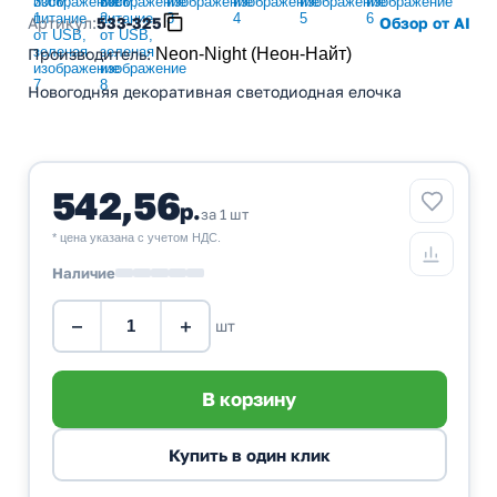
Артикул:
533-325
Обзор от AI
Производитель
:
Neon-Night (Неон-Найт)
Новогодняя декоративная светодиодная елочка
542,56
р.
за 1 шт
* цена указана с учетом НДС.
Наличие
−
+
шт