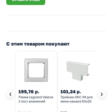
С этим товаром покупают
195,76 р.
101,24 р.
176,
❮
❯
Рамка Legrand Valena
Тройник DKC IM для
Кабел
1 пост алюминий
мини-канала 50х20
мини 
пере
(кабе