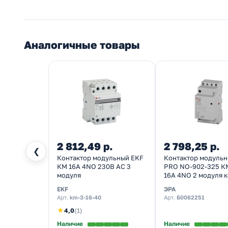
Аналогичные товары
2 812,49 р.
2 798,25 р.
❮
Контактор модульный EKF
Контактор модуль
КМ 16А 4NO 230В AC 3
PRO NO-902-325 К
модуля
16A 4NO 2 модуля 
230В AC
EKF
ЭРА
Арт.
km-3-16-40
Арт.
Б0062251
★
4,0
(1)
Наличие
Наличие