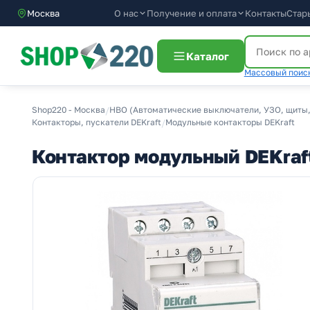
О нас
Получение и оплата
Москва
Контакты
Стар
Каталог
Массовый поиск
Shop220 - Москва
/
НВО (Автоматические выключатели, УЗО, щиты,
Контакторы, пускатели DEKraft
/
Модульные контакторы DEKraft
Контактор модульный DEKraf