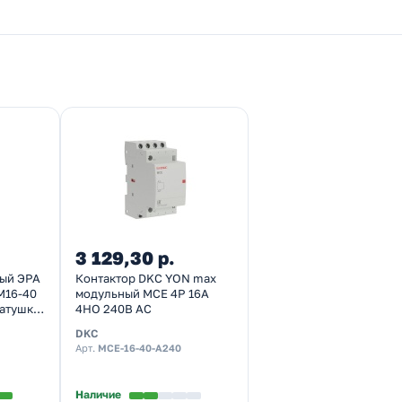
3 129,30 р.
ный ЭРА
Контактор DKC YON max
М16-40
модульный MCE 4P 16A
катушка
4НО 240В АС
DKC
Арт.
MCE-16-40-A240
Наличие