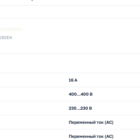
а
EC001653
053DEK
16 А
400...400 В
230...230 В
Переменный ток (AC)
Переменный ток (AC)