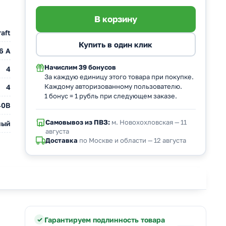
aft
6 A
Начислим
39 бонусов
4
За каждую единицу этого товара при покупке.
Каждому авторизованному пользователю.
4
1 бонус = 1 рубль при следующем заказе.
40В
Самовывоз из ПВЗ:
м. Новохохловская — 11
ный
августа
Доставка
по Москве и области — 12 августа
Гарантируем подлинность товара