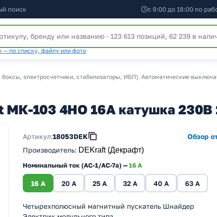
ый поиск
с 9:00 до 18:00 по ра
 — по списку, файлу или фото
 боксы, электросчетчики, стабилизаторы, ИБП)
/
Автоматические выключат
t МК-103 4НО 16А катушка 230В
Артикул:
18053DEK
Обзор от
Производитель
:
DEKraft (Декрафт)
Номинальный ток (АС-1/AC-7a) —
16 A
16 A
20 A
25 A
32 A
40 A
63 A
Четырехполюсный магнитный пускатель Шнайдер
Электрик модульного типа