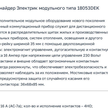
найдер Электрик модульного типа 18053DEK
дополнительное модульное оборудование нового поколения
Данный коммутационный прибор служит для дистанционного
ется в распределительных щитах жилых и производственны
льных приборов, систем отопления, освещения и другого
н-рейку шириной 35 мм с помощью двухпозиционной
: электромагнит управления, дугогасительную и контактн
ка 16 Ампер при напряжении цепи управления 230 Вольт
актами и внешне обладает эргономичным компактным
егда разомкнуты, что обеспечивает электробезопасность и
озволяет наблюдать за их положением. Мостиковые контакт
предусмотрена защита от случайного касания его
онтактора: 36х68х85 мм.
6 А (АС-7а); кол-во и исполнение контактов – 4НО;