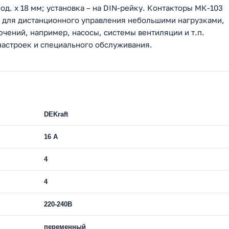
од. х 18 мм; установка – на DIN-рейку. Контакторы МК-103
а для дистанционного управления небольшими нагрузками,
ений, например, насосы, системы вентиляции и т.п.
астроек и специального обслуживания.
DEKraft
16 A
4
4
220-240В
переменный