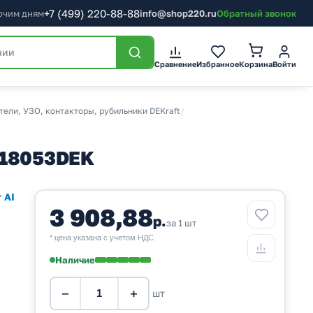
+7
(499)
220-88-88
бочим дням
info@shop220.ru
Обратный звонок
Корзина
Сравнение
Избранное
Войти
ели, УЗО, контакторы, рубильники DEKraft
/
 18053DEK
 AI
3 908,88
р.
за 1 шт
* цена указана с учетом НДС.
Наличие
−
+
шт