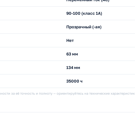
90-100 (класс 1А)
Прозрачный (-ая)
Нет
63 мм
134 мм
35000 ч
ности за её точность и полноту — ориентируйтесь на технические характеристи