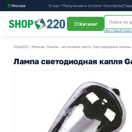
О нас
Получение и оплата
Москва
Контакты
Стар
Каталог
Массовый поиск
Shop220 - Москва
/
Лампы - источники света
/
Светодиодные лампы 
Лампа светодиодная капля Ga