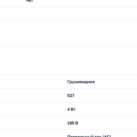
Нет
Грушевидная
E27
4 Вт
185 В
Переменный ток (AC)