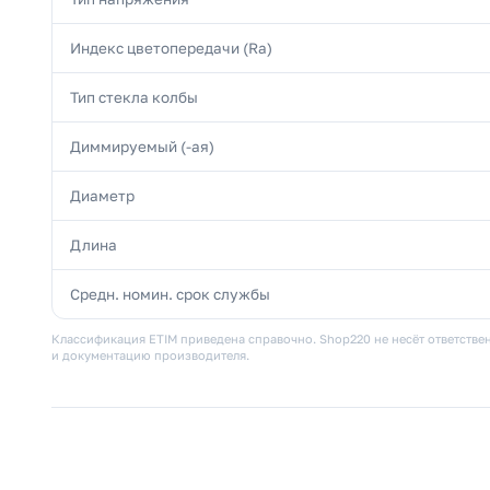
Индекс цветопередачи (Ra)
Тип стекла колбы
Диммируемый (-ая)
Диаметр
Длина
Средн. номин. срок службы
Классификация ETIM приведена справочно. Shop220 не несёт ответствен
и документацию производителя.