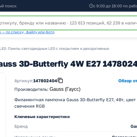
ый поиск
с 9:00 до 18:00 по ра
 — по списку, файлу или фото
LED
/
Лампы светодиодные LED с покрытием и декоративные
uss 3D-Butterfly 4W E27 147802
Артикул:
147802404
Обзор от
Производитель
:
Gauss (Гаусс)
Филаментная лампочка Gauss 3D-Butterfly E27, 4Вт, цвет
свечения RGB
Ключевые характеристики
Бренд
Ga