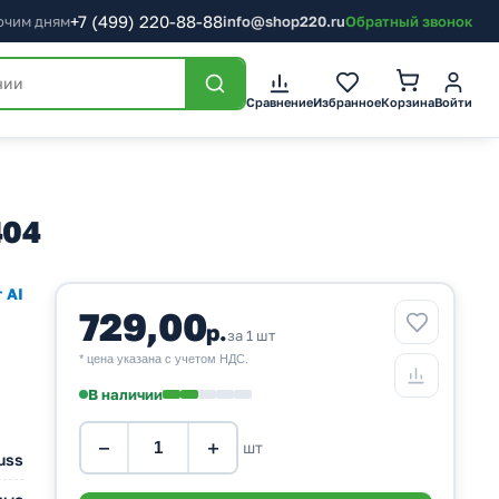
+7
(499)
220-88-88
бочим дням
info@shop220.ru
Обратный звонок
Корзина
Сравнение
Избранное
Войти
404
 AI
729,00
р.
за 1 шт
* цена указана с учетом НДС.
В наличии
−
+
шт
uss