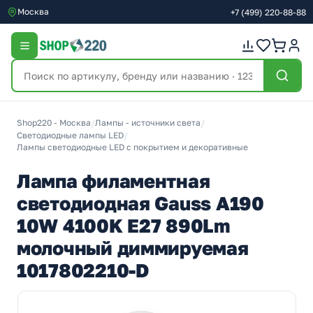
Москва
+7
(499)
220-88-88
Shop220 - Москва
/
Лампы - источники света
/
Светодиодные лампы LED
/
Лампы светодиодные LED с покрытием и декоративные
Лампа филаментная
светодиодная Gauss А190
10W 4100K E27 890Lm
молочный диммируемая
1017802210-D