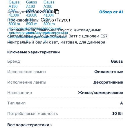
Артикул:
1017802210-D
Обзор от AI
Производитель
:
Gauss (Гаусс)
Филаментная, лампочка Гаусс c нитевидными
светодиодами, мощностью 10 Ватт с цоколем E27,
нейтральный белый свет, матовая, для диммера
Ключевые характеристики
Бренд
Gauss
Исполнение лампы
Филаментные
Исполнение лампы
Декоративные
Назначение
Жилое/коммерческое
Тип ламп
A
Потребляемая мощность
10 Вт
Все характеристики ›