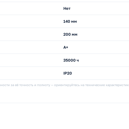
Нет
140 мм
200 мм
A+
35000 ч
IP20
ности за её точность и полноту — ориентируйтесь на технические характеристи