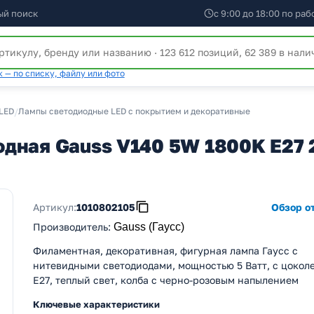
ый поиск
с 9:00 до 18:00 по ра
 — по списку, файлу или фото
LED
/
Лампы светодиодные LED с покрытием и декоративные
ная Gauss V140 5W 1800K E27 20
Артикул:
1010802105
Обзор от
Производитель
:
Gauss (Гаусс)
Филаментная, декоративная, фигурная лампа Гаусс с
нитевидными светодиодами, мощностью 5 Ватт, с цокол
E27, теплый свет, колба с черно-розовым напылением
Ключевые характеристики