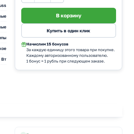
uss
ные
ные
мпы
Начислим
15 бонусов
кое
За каждую единицу этого товара при покупке.
Каждому авторизованному пользователю.
 Вт
1 бонус = 1 рубль при следующем заказе.