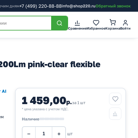
+7
(499)
220-88-88
бочим дням
info@shop220.ru
Обратный звонок
Корзина
Сравнение
Избранное
Войти
0Lm pink-clear flexible
 AI
1 459,00
р.
за 1 шт
* цена указана с учетом НДС.
ем
Наличие
−
+
шт