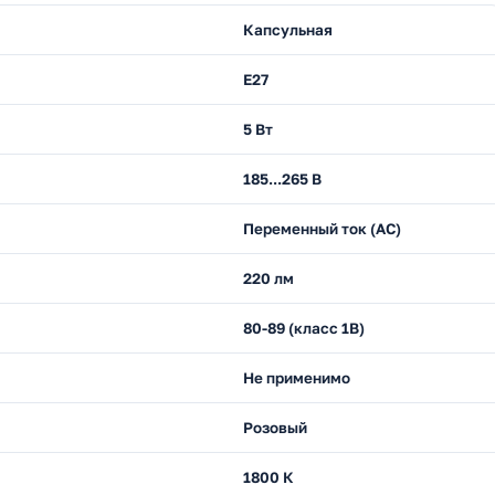
Капсульная
E27
5 Вт
185...265 В
Переменный ток (AC)
220 лм
80-89 (класс 1В)
Не применимо
Розовый
1800 К