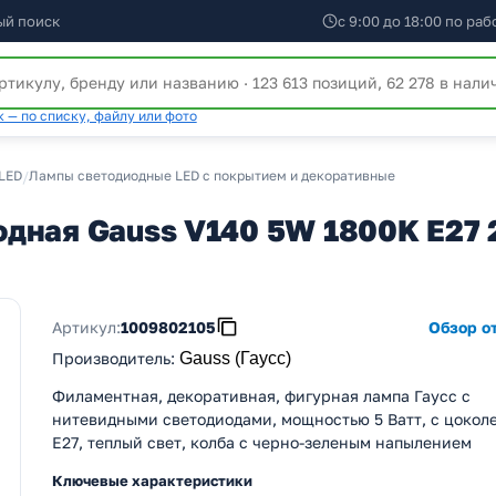
ый поиск
с 9:00 до 18:00 по ра
 — по списку, файлу или фото
LED
/
Лампы светодиодные LED с покрытием и декоративные
ная Gauss V140 5W 1800K E27 20
Артикул:
1009802105
Обзор от
Производитель
:
Gauss (Гаусс)
Филаментная, декоративная, фигурная лампа Гаусс с
нитевидными светодиодами, мощностью 5 Ватт, с цокол
E27, теплый свет, колба с черно-зеленым напылением
Ключевые характеристики