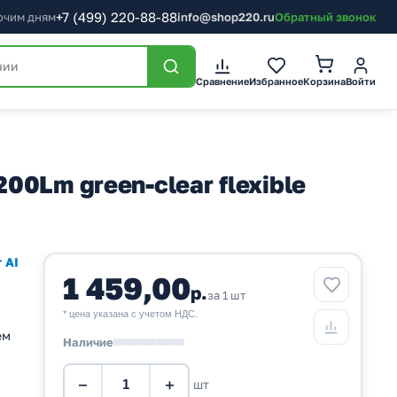
+7
(499)
220-88-88
бочим дням
info@shop220.ru
Обратный звонок
Корзина
Сравнение
Избранное
Войти
0Lm green-clear flexible
 AI
1 459,00
р.
за 1 шт
* цена указана с учетом НДС.
ем
Наличие
−
+
шт