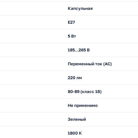
Капсульная
E27
5 Вт
185...265 В
Переменный ток (AC)
220 лм
80-89 (класс 1В)
Не применимо
Зеленый
1800 К