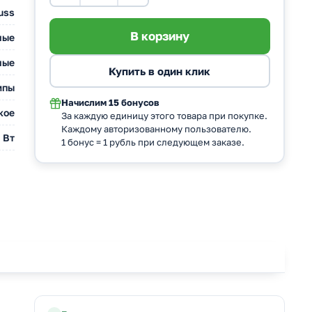
uss
ные
ные
мпы
Начислим
15 бонусов
кое
За каждую единицу этого товара при покупке.
Каждому авторизованному пользователю.
 Вт
1 бонус = 1 рубль при следующем заказе.