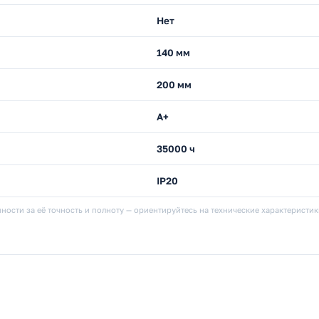
Нет
140 мм
200 мм
A+
35000 ч
IP20
ности за её точность и полноту — ориентируйтесь на технические характеристи