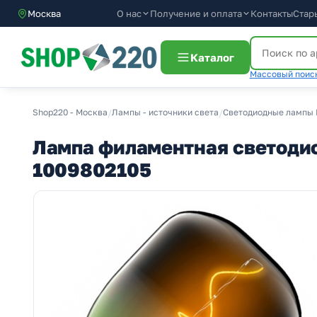
О нас
Получение и оплата
Москва
Контакты
Стар
Каталог
Массовый поиск
Shop220 - Москва
/
Лампы - источники света
/
Светодиодные лампы 
Лампа филаментная светодиод
1009802105