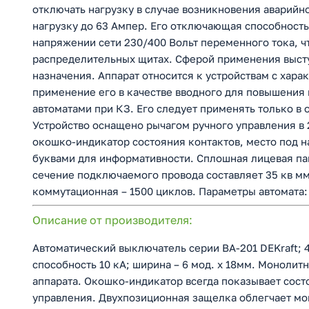
отключать нагрузку в случае возникновения аварийн
нагрузку до 63 Ампер. Его отключающая способност
напряжении сети 230/400 Вольт переменного тока, ч
распределительных щитах. Сферой применения выст
назначения. Аппарат относится к устройствам с хара
применение его в качестве вводного для повышения
автоматами при КЗ. Его следует применять только в 
Устройство оснащено рычагом ручного управления в 
окошко-индикатор состояния контактов, место под н
буквами для информативности. Сплошная лицевая па
сечение подключаемого провода составляет 35 кв мм
коммутационная – 1500 циклов. Параметры автомата:
Описание от производителя:
Автоматический выключатель серии ВА-201 DEKraft; 
способность 10 кА; ширина – 6 мод. х 18мм. Моноли
аппарата. Окошко-индикатор всегда показывает сост
управления. Двухпозиционная защелка облегчает м