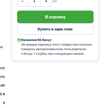
−
+
шт
Начислим
51 бонус
За каждую единицу этого товара при покупке.
ой
Каждому авторизованному пользователю.
1 бонус = 1 рубль при следующем заказе.
tric
ric
aft
3 A
4