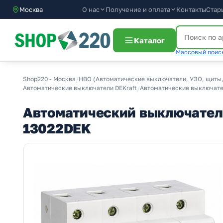
О нас
Получение и оплата
Москва
Контакты
Стар
Каталог
Массовый поиск
Shop220 - Москва
/
НВО (Автоматические выключатели, УЗО, щиты,
Автоматические выключатели DEKraft
/
Автоматические выключател
Автоматический выключатель
13022DEK