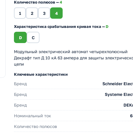
Количество полюсов —
4
1
2
3
4
Характеристика срабатывания кривая тока —
D
D
C
Модульный электрический автомат четырехполюсный
Декрафт тип Д 10 кА 63 ампера для защиты электрическ
цепи
Ключевые характеристики
Бренд
Schneider Elec
Бренд
Systeme Elect
Бренд
DEKr
Номинальный ток
6
Количество полюсов