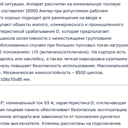
ой ситуации. Аппарат рассчитан на номинальную токовую
ь составляет 10000 Ампер при допустимом рабочем
то хорошо подходит для размещения на вводе в
упают объекты жилого, коммерческого и промышленного
ктеристикой срабатывания D, которая предполагает
 шансов селективности с нижестоящими групповыми
обоснованных случаях при больших пусковых токах нагрузок
2 положениях: I/O (включено/отключено). На корпусе есть
адпись или наклейку, а также четкая маркировка крупными
нель повышает безопасность использования. Максимально
. Механическая износостойкость – 8500 циклов,
 108х70х85 мм.
4P; номинальный ток 63 А; характеристика D; отключающая
тная лицевая панель обеспечивает безопасную эксплуатацию
ояние аппарата вне зависимости от положения рукоятки
онтаж выключателя. Клеммы рассчитаны на подключение