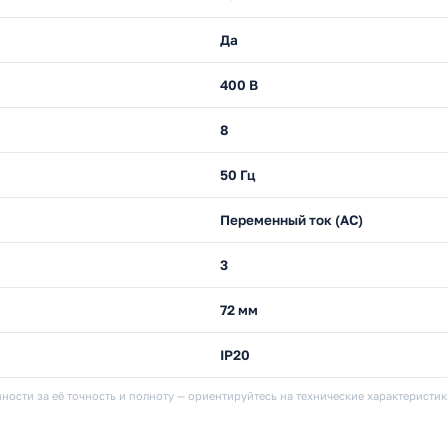
Да
400 В
8
50 Гц
Переменный ток (AC)
3
72 мм
IP20
ности за её точность и полноту — ориентируйтесь на технические характеристи