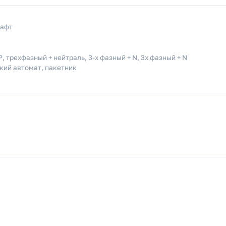
рафт
, трехфазный + нейтраль, 3-х фазный + N, 3х фазный + N
кий автомат, пакетник