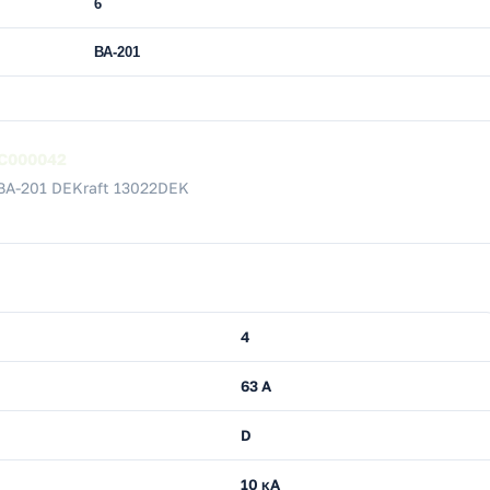
6
ВА-201
C000042
ВА-201 DEKraft 13022DEK
4
63 А
D
10 кА