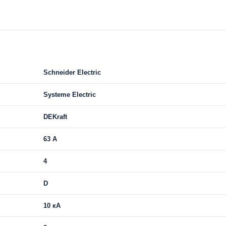
Schneider Electric
Systeme Electric
DEKraft
63 A
4
D
10 кА