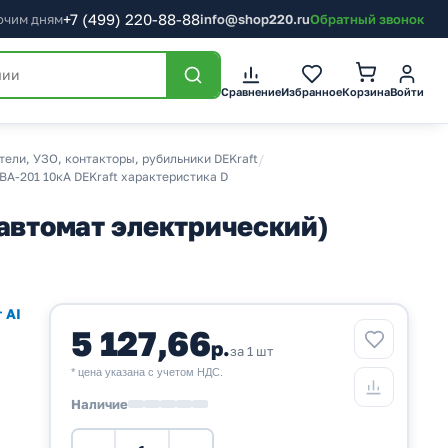
+7
(499)
220-88-88
бочим дням
info@shop220.ru
Обратный звонок
Корзина
Сравнение
Избранное
Войти
ели, УЗО, контакторы, рубильники DEKraft
/
А-201 10кА DEKraft характеристика D
автомат электрический)
 AI
5 127,66
р.
за 1 шт
* цена указана с учетом НДС.
Наличие