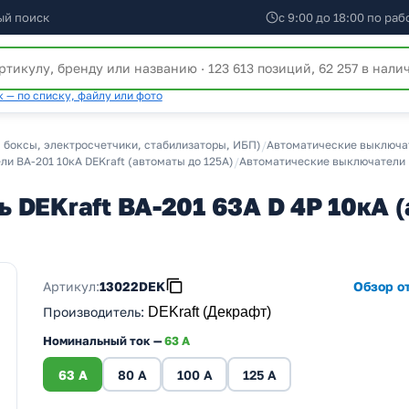
ый поиск
с 9:00 до 18:00 по ра
 — по списку, файлу или фото
 боксы, электросчетчики, стабилизаторы, ИБП)
/
Автоматические выключат
и ВА-201 10кА DEKraft (автоматы до 125А)
/
Автоматические выключатели В
 DEKraft ВА-201 63A D 4P 10кА (
Артикул:
13022DEK
Обзор от
Производитель
:
DEKraft (Декрафт)
Номинальный ток —
63 A
63 A
80 A
100 A
125 A