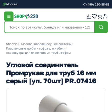
Москва
+7
(499)
220-88-88
Shop220 - Москва
/
Кабеленесущие системы
/
Пластиковые трубы и гофра для кабеля
/
Аксессуары для пластиковых труб и гофры
Угловой соединитель
Промрукав для труб 16 мм
серый [уп. 70шт] PR.07416