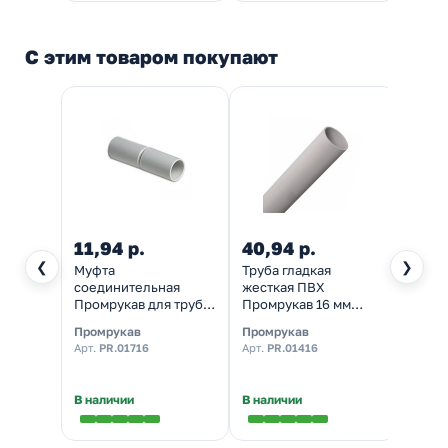
С этим товаром покупают
11,94 р.
40,94 р.
24,0
❮
❯
Муфта
Труба гладкая
Тройн
соединительная
жесткая ПВХ
Промр
Промрукав для труб
Промрукав 16 мм
16 мм
16 мм серая [уп.
атмосферостойкая
70шт]
Промрукав
Промрукав
Промр
100шт]
серая [3м/шт,
Арт.
PR.01716
Арт.
PR.01416
Арт.
PR
уп.150м]
В наличии
В наличии
В нал