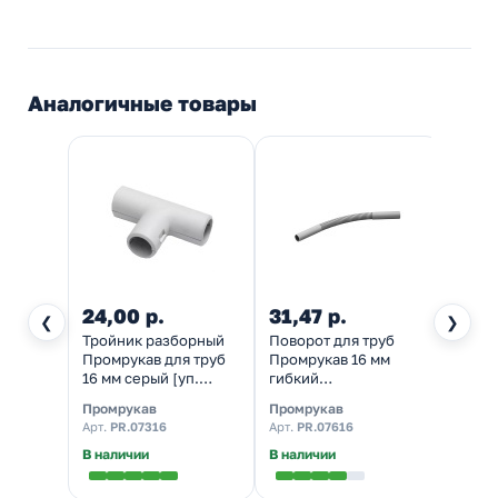
Аналогичные товары
24,00 р.
31,47 р.
40,1
❮
❯
Тройник разборный
Поворот для труб
Повор
Промрукав для труб
Промрукав 16 мм
граду
16 мм серый [уп.
гибкий
труба
70шт]
гофрированный
IP40
Промрукав
Промрукав
DKC
серый [уп. 50шт]
Арт.
PR.07316
Арт.
PR.07616
Арт.
5
В наличии
В наличии
Налич