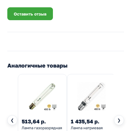
Оставить отзыв
Аналогичные товары
❮
❯
513,64 р.
1 435,54 р.
1 07
Лампа газоразрядная
Лампа натриевая
Лампа