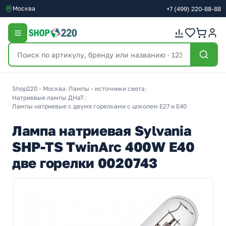
Москва
+7
(499)
220-88-88
Shop220 - Москва
/
Лампы - источники света
/
Натриевые лампы ДНаТ
/
Лампы натриевые с двумя горелками с цоколем E27 и E40
Лампа натриевая Sylvania
SHP-TS TwinArc 400W E40
две горелки 0020743