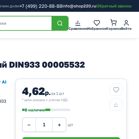
+7
(499)
220-88-88
бочим дням
info@shop220.ru
Обратный звонок
Корзина
Сравнение
Избранное
Войти
ый DIN933 00005532
 AI
4,62
р.
за 1 шт
* цена указана с учетом НДС.
933
В наличии
−
+
шт