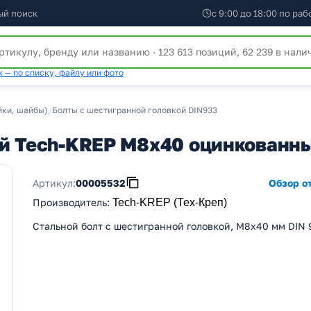
ый поиск
с 9:00 до 18:00 по ра
 — по списку, файлу или фото
йки, шайбы)
/
Болты с шестигранной головкой DIN933
ой Tech-KREP М8х40 оцинкованн
Артикул:
00005532
Обзор от
Производитель
:
Tech-KREP (Тех-Креп)
Стальной болт с шестигранной головкой, M8x40 мм DIN 