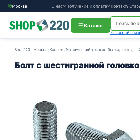
О нас
Получение и оплата
Москва
Контакты
Стар
Каталог
Массовый поиск
Shop220 - Москва
/
Крепеж
/
Метрический крепеж (болты, винты, га
Болт с шестигранной головк