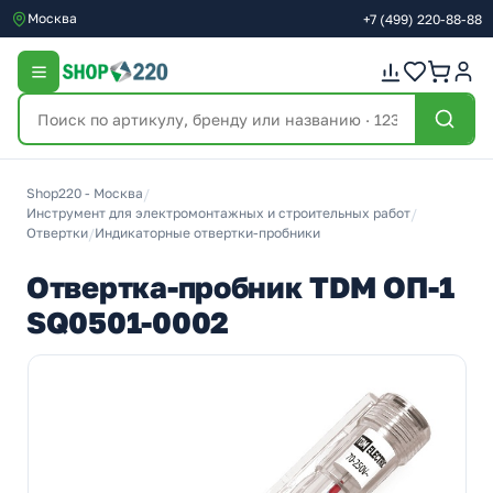
Москва
+7
(499)
220-88-88
Shop220 - Москва
/
Инструмент для электромонтажных и строительных работ
/
Отвертки
/
Индикаторные отвертки-пробники
Отвертка-пробник TDM ОП-1
SQ0501-0002