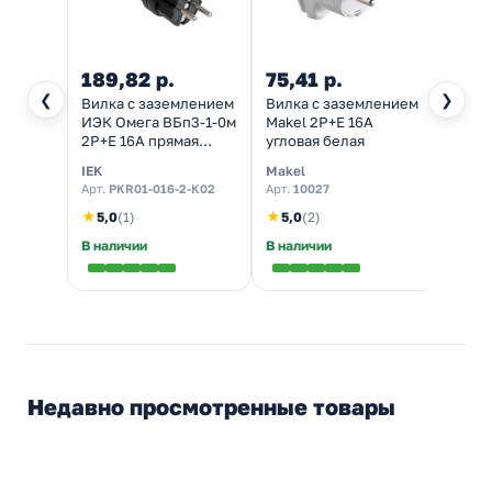
189,82 р.
75,41 р.
177,
❮
❯
Вилка с заземлением
Вилка с заземлением
Кабел
ИЭК Омега ВБп3-1-0м
Makel 2P+E 16А
Forti
2Р+Е 16А прямая
угловая белая
станд
каучук IP44 черная
черна
IEK
Makel
Fortis
100шт
Арт.
PKR01-016-2-K02
Арт.
10027
Арт.
4
★
★
★
5,0
(1)
5,0
(2)
5,0
В наличии
В наличии
В нал
Недавно просмотренные товары