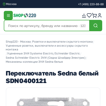
Москва
+7
(499)
220-88-88
Shop220 - Москва
/
Розетки и выключатели скрытого монтажа
/
Уцененные розетки, выключатели и аксессуары скрытого
монтажа
/
Уцененные ЭУИ Systeme Electric/Schneider Electric
/
Sedna Schneider Electric ЭУИ (Седна Шнайдер Электрик)
/
Механизмы коллекции ЭУИ Sedna белые
Переключатель Sedna белый
SDN0400121