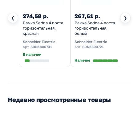
274,58 р.
267,61 р.
233,
❮
❯
Рамка Sedna 4 поста
Рамка Sedna 4 поста
Рамка
горизонтальная,
горизонтальная,
гориз
красная
белый
беже
Schneider Electric
Schneider Electric
Schnei
Арт.
SDN5800741
Арт.
SDN5800721
Арт.
S
В наличии
В нал
Наличие
Недавно просмотренные товары