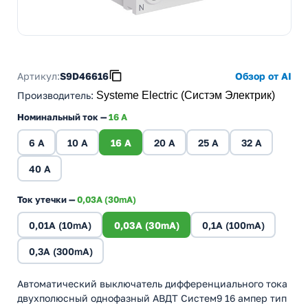
Артикул:
S9D46616
Обзор от AI
Производитель
:
Systeme Electric (Систэм Электрик)
Номинальный ток —
16 А
6 А
10 А
16 А
20 А
25 А
32 А
40 А
Ток утечки —
0,03A (30mA)
0,01A (10mA)
0,03A (30mA)
0,1A (100mA)
0,3A (300mA)
Автоматический выключатель дифференциального тока
двухполюсный однофазный АВДТ Систем9 16 ампер тип