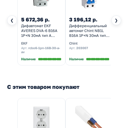
5 672,36 р.
3 196,12 р.
2 20
❮
❯
Дифавтомат EKF
Дифференциальный
Дифф
AVERES DVA-6 B16А
автомат Chint NB1L
автом
1P+N 30мА тип A
B16А 1P+N 30мА тип A
АВДТ
однофазный
однофазный
30мА 
EKF
Chint
IEK
электромеханический
электромеханический
одно
Арт.
rcbo6-1pn-16B-30-a-
Арт.
203007
Арт.
KA
6кА
6кА 2м (дифавтомат,
элект
av
030-A
(дифференциальный
АВДТ)
6кА (
Наличие
Наличие
Налич
автомат, АВДТ)
АВДТ
С этим товаром покупают