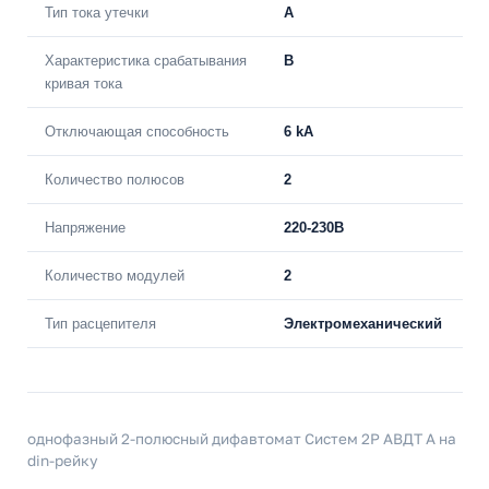
Тип тока утечки
A
Характеристика срабатывания
B
кривая тока
Отключающая способность
6 kA
Количество полюсов
2
Напряжение
220-230В
Количество модулей
2
Тип расцепителя
Электромеханический
однофазный 2-полюсный дифавтомат Систем 2P АВДТ А на
din-рейку