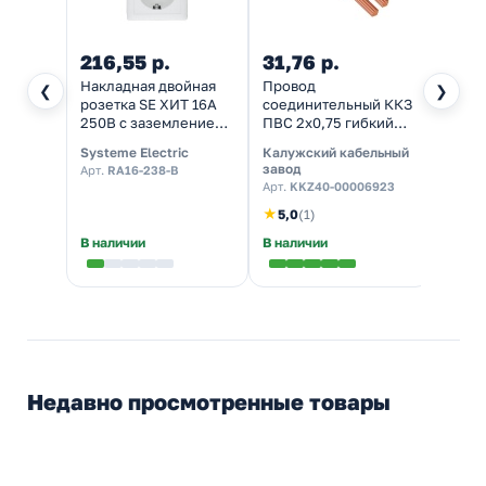
216,55 р.
31,76 р.
96,6
Накладная двойная
Провод
Прово
❮
❯
розетка SE ХИТ 16А
соединительный ККЗ
ККЗ П
250В с заземлением
ПВС 2х0,75 гибкий
гибки
белая
белый ГОСТ 7399
медны
Systeme Electric
Калужский кабельный
Калуж
желт
завод
завод
Арт.
RA16-238-B
31947
Арт.
KKZ40-00006923
Арт.
K
★
5,0
(1)
В наличии
В наличии
В нал
Недавно просмотренные товары