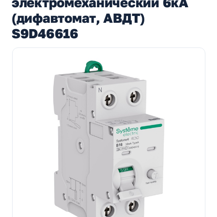
электромеханический 6кА
(дифавтомат, АВДТ)
S9D46616