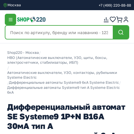
Москва
+7
(499)
220-88-88
Shop220 - Москва
/
НВО (Автоматические выключатели, УЗО, щиты, боксы,
электросчетчики, стабилизаторы, ИБП)
/
Автоматические выключатели, УЗО, контакторы, рубильники
Systeme Electric
/
Дифференциальные автоматы Systeme9 6кА Systeme Electric
/
Дифференциальные автоматы Systeme9 тип А Systeme Electric
6кА
Дифференциальный автомат
SE Systeme9 1P+N B16А
30мА тип A