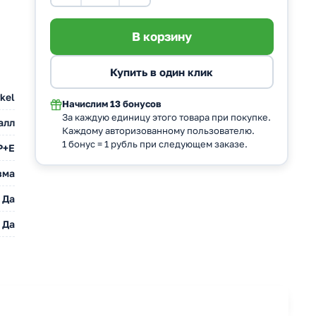
kel
Начислим
13 бонусов
За каждую единицу этого товара при покупке.
алл
Каждому авторизованному пользователю.
1 бонус = 1 рубль при следующем заказе.
Р+Е
зма
Да
Да