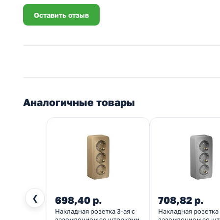
Оставить отзыв
Аналогичные товары
❮
698,40 р.
708,82 р.
Накладная розетка 3-ая с
Накладная розетка 
заземлением со шторками
заземлением со ш