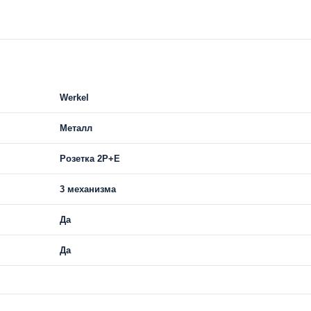
Werkel
Металл
Розетка 2Р+Е
3 механизма
Да
Да