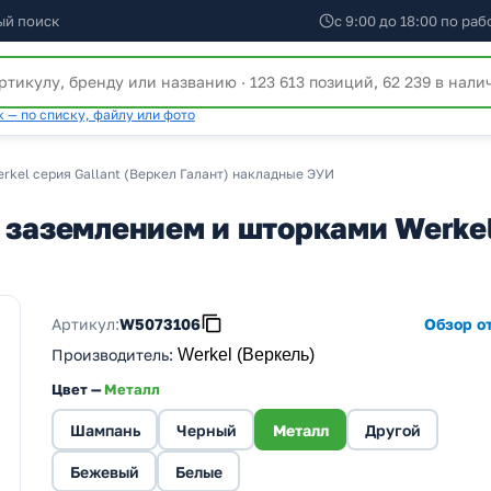
ый поиск
с 9:00 до 18:00 по ра
 — по списку, файлу или фото
rkel серия Gallant (Веркел Галант) накладные ЭУИ
 заземлением и шторками Werkel
Артикул:
W5073106
Обзор от
Производитель
:
Werkel (Веркель)
Цвет —
Металл
Шампань
Черный
Металл
Другой
Бежевый
Белые