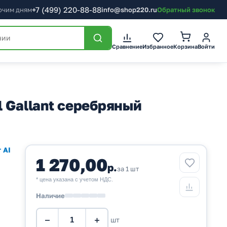
+7
(499)
220-88-88
бочим дням
info@shop220.ru
Обратный звонок
Корзина
Сравнение
Избранное
Войти
 Gallant серебряный
 AI
1 270,00
р.
за 1 шт
* цена указана с учетом НДС.
Наличие
−
+
шт