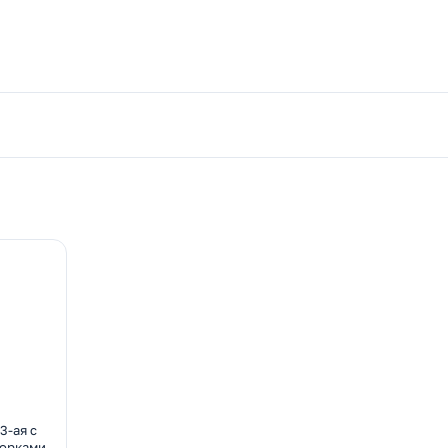
3-ая с
торками