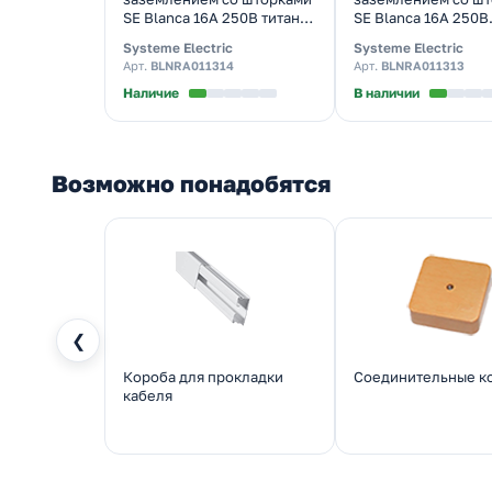
SE Blanca 16А 250В титан
SE Blanca 16А 250В
изол.пластина
алюминий изол.пла
Systeme Electric
Systeme Electric
Арт.
BLNRA011314
Арт.
BLNRA011313
Наличие
В наличии
Возможно понадобятся
❮
Короба для прокладки
Соединительные к
кабеля