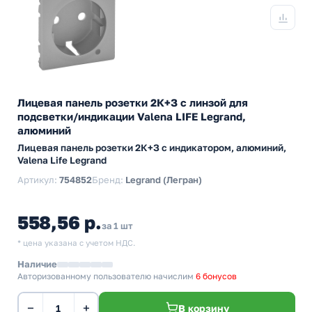
Лицевая панель розетки 2К+З c линзой для
подсветки/индикации Valena LIFE Legrand,
алюминий
Лицевая панель розетки 2К+З с индикатором, алюминий,
Valena Life Legrand
Артикул:
754852
Бренд:
Legrand (Легран)
558,56 р.
за 1 шт
* цена указана с учетом НДС.
Наличие
Авторизованному пользователю начислим
6 бонусов
−
+
В корзину