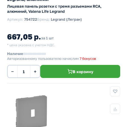
Лицевая панель розетки с тремя разъемами RCA,
алюминий, Valena Life Legrand
Артикул:
754722
Бренд:
Legrand (Легран)
667,05 р.
за 1 шт
* цена указана с учетом НДС.
Наличие
Авторизованному пользователю начислим
7 бонусов
−
+
В корзину