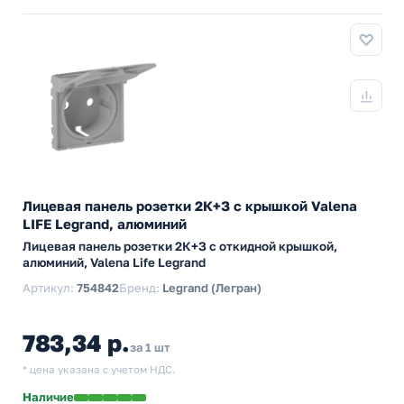
Лицевая панель розетки 2К+З c крышкой Valena
LIFE Legrand, алюминий
Лицевая панель розетки 2К+З с откидной крышкой,
алюминий, Valena Life Legrand
Артикул:
754842
Бренд:
Legrand (Легран)
783,34 р.
за 1 шт
* цена указана с учетом НДС.
Наличие