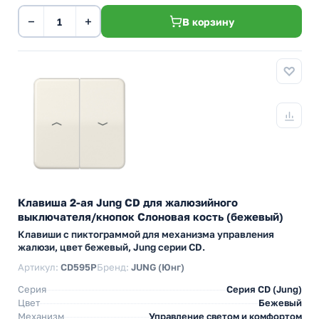
−
+
В корзину
Клавиша 2-ая Jung CD для жалюзийного
выключателя/кнопок Слоновая кость (бежевый)
Клавиши с пиктограммой для механизма управления
жалюзи, цвет бежевый, Jung серии CD.
Артикул:
CD595P
Бренд:
JUNG (Юнг)
Серия
Серия CD (Jung)
Цвет
Бежевый
Механизм
Управление светом и комфортом