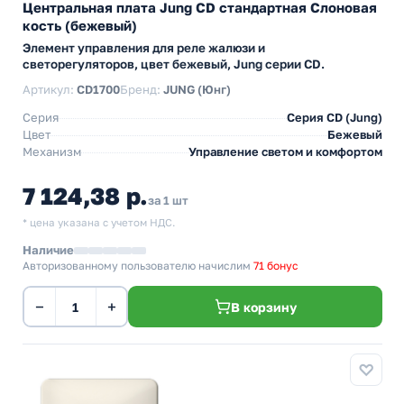
Центральная плата Jung CD стандартная Слоновая
кость (бежевый)
Элемент управления для реле жалюзи и
светорегуляторов, цвет бежевый, Jung серии CD.
Артикул:
CD1700
Бренд:
JUNG (Юнг)
Серия
Серия CD (Jung)
Цвет
Бежевый
Механизм
Управление светом и комфортом
7 124,38 р.
за 1 шт
* цена указана с учетом НДС.
Наличие
Авторизованному пользователю начислим
71 бонус
−
+
В корзину