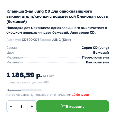
Клавиша 1-ая Jung CD для одноклавишного
выключателя/кнопки с подсветкой Слоновая кость
(бежевый)
Накладка для механизма одноклавишного выключателя с
окошком индикации, цвет бежевый, Jung серии CD.
Артикул:
CD590KO5
Бренд:
JUNG (Юнг)
Серия
Серия CD (Jung)
Цвет
Бежевый
Механизм
Переключатели
Механизм
Выключатели
1 188,59 р.
за 1 шт
* цена указана с учетом НДС.
Наличие
Авторизованному пользователю начислим
12 бонусов
−
+
В корзину