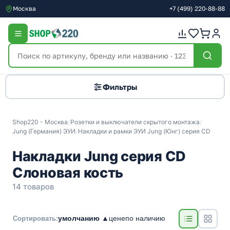
Москва
+7
(499)
220-88-88
Фильтры
Shop220 - Москва
/
Розетки и выключатели скрытого монтажа
/
Jung (Германия) ЭУИ
/
Накладки и рамки ЭУИ Jung (Юнг) серия СD
Накладки Jung серия CD
Слоновая кость
14 товаров
умолчанию ▲
цене
по наличию
Сортировать: