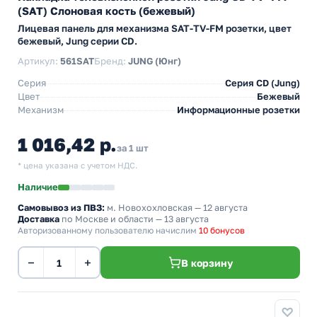
(SAT) Слоновая кость (бежевый)
Лицевая панель для механизма SAT-TV-FM розетки, цвет
бежевый, Jung серии CD.
Артикул:
561SAT
Бренд:
JUNG (Юнг)
Серия
Серия CD (Jung)
Цвет
Бежевый
Механизм
Информационные розетки
1 016,42 р.
за 1 шт
* цена указана с учетом НДС.
Наличие
Самовывоз из ПВЗ:
м. Новохохловская
— 12 августа
Доставка
по Москве и области — 13 августа
Авторизованному пользователю начислим
10 бонусов
−
+
В корзину