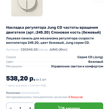
Накладка регулятора Jung CD частоты вращения
двигателя (арт.:245.20) Слоновая кость (бежевый)
Лицевая панель для механизма регулятора скорости
вентилятора 245.20, цвет бежевый, Jung серии CD.
Артикул:
CD1540.20
Бренд:
JUNG (Юнг)
Серия
Серия CD (Jung)
Цвет
Бежевый
Механизм
Управление светом и комфортом
538,20 р.
за 1 шт
* цена указана с учетом НДС.
Наличие
Авторизованному пользователю начислим
5 бонусов
−
+
В корзину