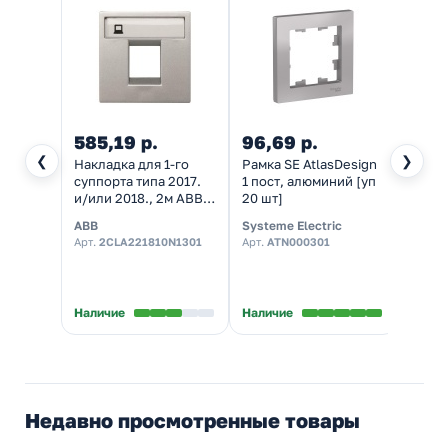
585,19 р.
96,69 р.
161,
❮
❯
Накладка для 1-го
Рамка SE AtlasDesign
Рамка
суппорта типа 2017.
1 пост, алюминий [уп
2 пос
и/или 2018., 2м ABB
20 шт]
униве
Zenit, серебристый
алюми
ABB
Systeme Electric
System
(N2218.1 PL)
Арт.
2CLA221810N1301
Арт.
ATN000301
Арт.
A
★
5,0
В нал
Наличие
Наличие
Недавно просмотренные товары