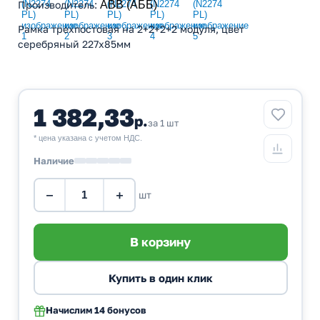
Производитель
:
ABB (АББ)
Рамка трехпостовая на 2+2+2+2 модуля, цвет
серебряный 227х85мм
1 382,33
р.
за 1 шт
* цена указана с учетом НДС.
Наличие
−
+
шт
Начислим
14 бонусов