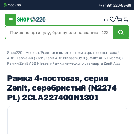
Москва
+7
(499)
220-88-88
Shop220 - Москва
/
Розетки и выключатели скрытого монтажа
/
ABB (Германия) ЭУИ
/
Zenit ABB Niessen ЭУИ (Зенит АББ Ниссен)
/
Рамки Zenit ABB Niessen
/
Рамки немецкого стандарта Zenit Abb
Рамка 4-постовая, серия
Zenit, серебристый (N2274
PL) 2CLA227400N1301