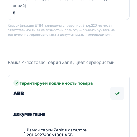
серий)
8
Классификация ETIM приведена справочно. Shop220 не несёт
ответственности за её точность и полноту — ориентируйтесь на
технические характеристики и документацию производителя.
Рамка 4-постовая, серия Zenit, цвет серебристый
Гарантируем подлинность товара
✓
ABB
Документация
Рамки серии Zenit в каталоге
2CLA227400N1301 АББ