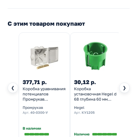
С этим товаром покупают
377,71 р.
30,12 р.
475,
❮
❯
Коробка уравнивания
Коробка
Лоток
потенциалов
установочная Hegel d
ИЭК 
Промрукав
68 глубина 60 мм
60х2
100х100х50 мм ОП с
подрозетник
толщи
Промрукав
Hegel
IEK
шиной на 12 зажимов
глубокий для
мм
Арт.
40-0300-У
Арт.
КУ1205
Арт.
C
гипсокартона [уп.
240шт]
В наличии
Наличие
Налич