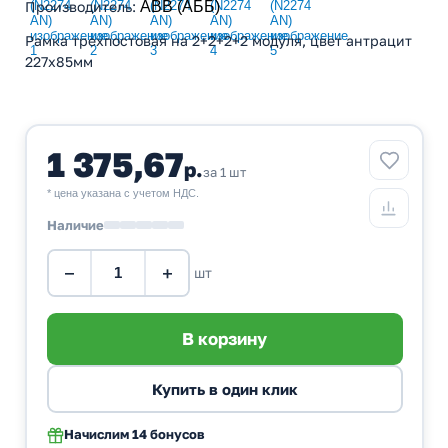
Производитель
:
ABB (АББ)
Рамка трехпостовая на 2+2+2+2 модуля, цвет антрацит
227х85мм
1 375,67
р.
за 1 шт
* цена указана с учетом НДС.
Наличие
−
+
шт
Начислим
14 бонусов