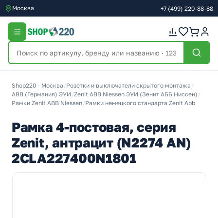
Москва
+7
(499)
220-88-88
Shop220 - Москва
/
Розетки и выключатели скрытого монтажа
/
ABB (Германия) ЭУИ
/
Zenit ABB Niessen ЭУИ (Зенит АББ Ниссен)
/
Рамки Zenit ABB Niessen
/
Рамки немецкого стандарта Zenit Abb
Рамка 4-постовая, серия
Zenit, антрацит (N2274 AN)
2CLA227400N1801