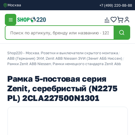
Москва
+7
(499)
220-88-88
Shop220 - Москва
/
Розетки и выключатели скрытого монтажа
/
ABB (Германия) ЭУИ
/
Zenit ABB Niessen ЭУИ (Зенит АББ Ниссен)
/
Рамки Zenit ABB Niessen
/
Рамки немецкого стандарта Zenit Abb
Рамка 5-постовая серия
Zenit, серебристый (N2275
PL) 2CLA227500N1301