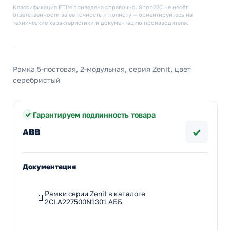
Классификация ETIM приведена справочно. Shop220 не несёт
ответственности за её точность и полноту — ориентируйтесь на
технические характеристики и документацию производителя.
Рамка 5-постовая, 2-модульная, серия Zenit, цвет
серебристый
Гарантируем подлинность товара
✓
ABB
Документация
Рамки серии Zenit в каталоге
2CLA227500N1301 АББ