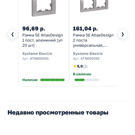
96,69 р.
161,04 р.
445,
❮
❯
Рамка SE AtlasDesign
Рамка SE AtlasDesign
Рамка
1 пост, алюминий [уп
2 поста
4 пос
20 шт]
универсальная,
униве
алюминий [уп 10 шт]
алюми
Systeme Electric
Systeme Electric
System
Арт.
ATN000301
Арт.
ATN000302
Арт.
A
★
5,0
(1)
В наличии
В нал
Наличие
Недавно просмотренные товары