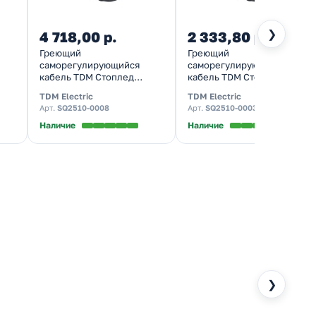
❯
4 718,00 р.
2 333,80 р.
Греющий
Греющий
саморегулирующийся
саморегулирующийся
кабель TDM Стоплед
кабель TDM Стоплед
бу
НСК25-Н с вилкой, на
НСК6-Н с вилкой, на трубу
TDM Electric
TDM Electric
трубу (25м/400Вт)
(6м/96Вт)
Арт.
SQ2510-0008
Арт.
SQ2510-0003
Наличие
Наличие
❯