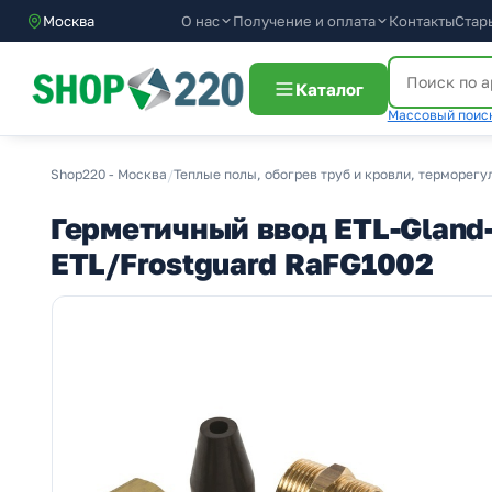
О нас
Получение и оплата
Москва
Контакты
Стар
Каталог
Массовый поиск
Shop220 - Москва
/
Теплые полы, обогрев труб и кровли, терморег
Герметичный ввод ETL-Gland-0
ETL/Frostguard RaFG1002