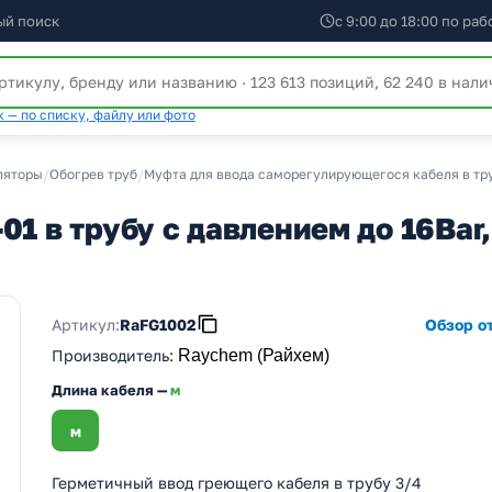
ый поиск
с 9:00 до 18:00 по ра
 — по списку, файлу или фото
уляторы
/
Обогрев труб
/
Муфта для ввода саморегулирующегося кабеля в тр
1 в трубу с давлением до 16Bar,
Артикул:
RaFG1002
Обзор от
Производитель
:
Raychem (Райхем)
Длина кабеля —
м
м
Герметичный ввод греющего кабеля в трубу 3/4