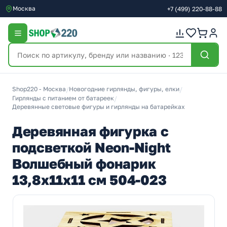
Москва
+7
(499)
220-88-88
Shop220 - Москва
/
Новогодние гирлянды, фигуры, елки
/
Гирлянды с питанием от батареек
/
Деревянные световые фигуры и гирлянды на батарейках
Деревянная фигурка с
подсветкой Neon-Night
Волшебный фонарик
13,8x11x11 см 504-023