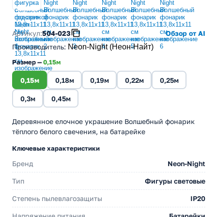
Артикул:
504-023
Обзор от AI
Производитель
:
Neon-Night (Неон-Найт)
Размер —
0,15м
0,15м
0,18м
0,19м
0,22м
0,25м
0,3м
0,45м
Деревянное елочное украшение Волшебный фонарик
тёплого белого свечения, на батарейке
Ключевые характеристики
Бренд
Neon-Night
Тип
Фигуры световые
Степень пылевлагозащиты
IP20
Напряжение питания
Батарейки