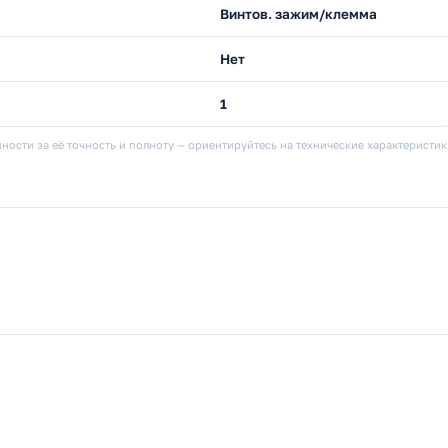
Винтов. зажим/клемма
Нет
1
ности за её точность и полноту — ориентируйтесь на технические характеристи