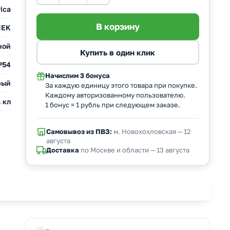
ica
IEK
ной
P54
Начислим
3 бонуса
рый
За каждую единицу этого товара при покупке.
Каждому авторизованному пользователю.
 кл
1 бонус = 1 рубль при следующем заказе.
Самовывоз из ПВЗ:
м. Новохохловская — 12
августа
Доставка
по Москве и области — 13 августа