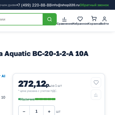
+7
(499)
220-88-88
бочим дням
info@shop220.ru
Обратный звонок
Корзина
Сравнение
Избранное
Войти
 Aquatic ВС-20-1-2-А 10А
 AI
272,12
р.
за 1 шт
* цена указана с учетом НДС.
 10
Наличие
−
+
шт