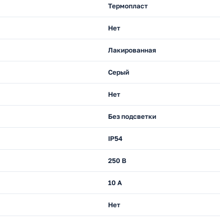
Термопласт
Нет
Лакированная
Серый
Нет
Без подсветки
IP54
250 В
10 А
Нет