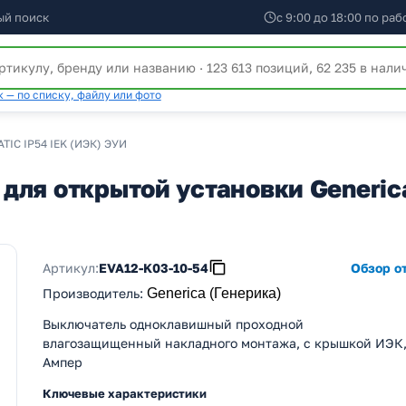
ый поиск
с 9:00 до 18:00 по ра
 — по списку, файлу или фото
TIC IP54 IEK (ИЭК) ЭУИ
ля открытой установки Generica
Артикул:
EVA12-K03-10-54
Обзор от
Производитель
:
Generica (Генерика)
Выключатель одноклавишный проходной
влагозащищенный накладного монтажа, с крышкой ИЭК,
Ампер
Ключевые характеристики