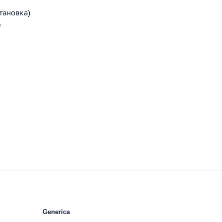
тановка)
е
Generica