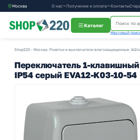
О нас
Получение и оплата
Москва
Контакты
Стар
Каталог
Массовый поиск
Shop220 - Москва
/
Розетки и выключатели влагозащищенные
/
AQUA
Переключатель 1-клавишный д
IP54 серый EVA12-K03-10-54